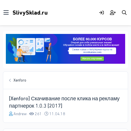
Xenforo
[Xenforo] Скачивание после клика на рекламу
партнерок 1.0.3 [2017]
А
Д
Andrew
261
11.04.18
в
а
т
т
о
а