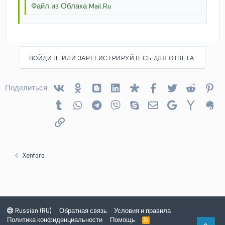
Файл из Облака Mail.Ru
ВОЙДИТЕ ИЛИ ЗАРЕГИСТРИРУЙТЕСЬ ДЛЯ ОТВЕТА.
Vkontakte
Odnoklassniki
Blogger
Linked In
Diaspora
Facebook
Twitter
Reddit
Pin
Поделиться:
Tumblr
WhatsApp
Telegram
Viber
Skype
Электронная почта
Google
Yahoo
Ev
Ссылка
Xenforo
Russian (RU)
Обратная связь
Условия и правила
Политика конфиденциальности
Помощь
R
СВЕ