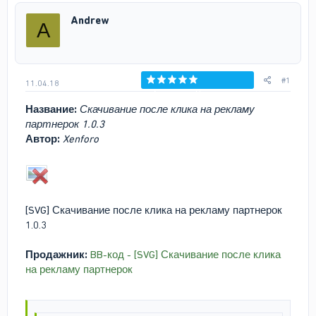
р
н
Andrew
A
т
а
е
ч
м
а
ы
л
а
#1
11.04.18
Голосов: 0
Название:
Скачивание после клика на рекламу
партнерок 1.0.3
Автор:
Xenforo
[SVG] Скачивание после клика на рекламу партнерок
1.0.3
Продажник:
BB-код - [SVG] Скачивание после клика
на рекламу партнерок