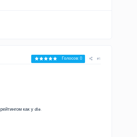
Голосов: 0
#1
ейтингом как у dle.