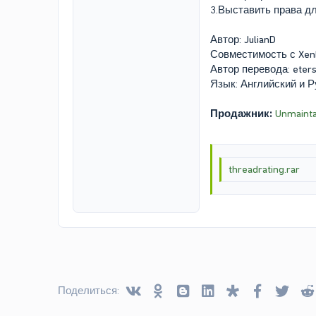
3.Выставить права дл
Автор: JulianD
Совместимость с XenFor
Автор перевода: eter
Язык: Английский и Р
Продажник:
Unmainta
threadrating.rar
Vkontakte
Odnoklassniki
Blogger
Linked In
Diaspora
Facebook
Twitt
Поделиться: