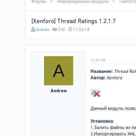
Форумы
Информационные продукты
Сайтост
[Xenforo] Thread Ratings 1.2.1.7
А
Д
Andrew
342
11.04.18
в
а
т
т
о
а
р
н
т
а
11.04.18
A
е
ч
м
а
Название:
Thread Rat
ы
л
Автор:
Xenforo
а
Andrew
Данный модуль позвол
Установка
:
1.Залить файлы из па
2.Импортировать XML