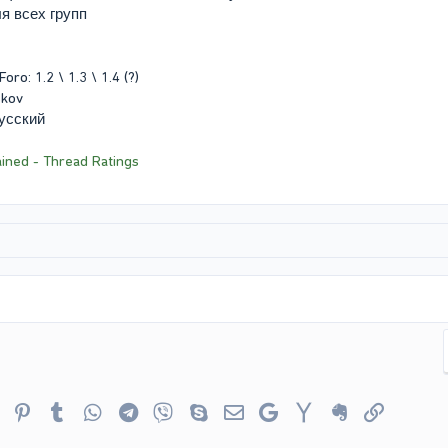
я всех групп
o: 1.2 \ 1.3 \ 1.4 (?)
skov
усский
ined - Thread Ratings
er
Reddit
Pinterest
Tumblr
WhatsApp
Telegram
Viber
Skype
Электронная почта
Google
Yahoo
Evernote
Ссылка