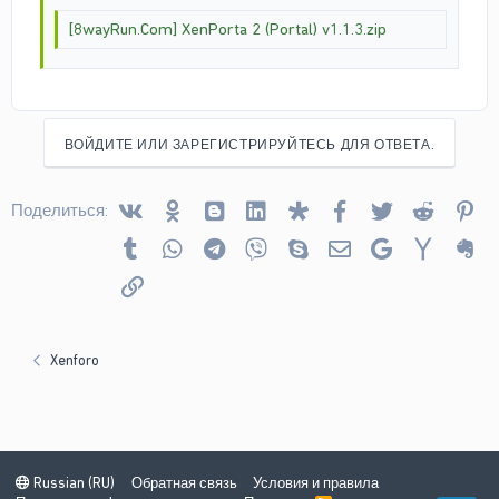
[8wayRun.Com] XenPorta 2 (Portal) v1.1.3.zip
ВОЙДИТЕ ИЛИ ЗАРЕГИСТРИРУЙТЕСЬ ДЛЯ ОТВЕТА.
Vkontakte
Odnoklassniki
Blogger
Linked In
Diaspora
Facebook
Twitter
Reddit
Pin
Поделиться:
Tumblr
WhatsApp
Telegram
Viber
Skype
Электронная почта
Google
Yahoo
Ev
Ссылка
Xenforo
Russian (RU)
Обратная связь
Условия и правила