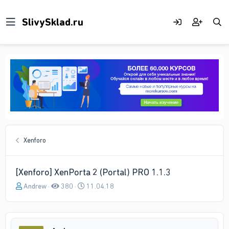
Xenforo
[Xenforo] XenPorta 2 (Portal) PRO 1.1.3
А
Д
Andrew
380
11.04.18
в
а
т
т
о
а
р
н