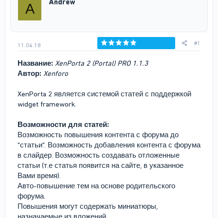
Andrew
A
т
а
е
ч
м
а
ы
л
а
#1
11.04.18
Голосов: 0
Название:
XenPorta 2 (Portal) PRO 1.1.3
Автор:
Xenforo
XenPorta 2 является системой статей с поддержкой
widget framework.
Возможности для статей:
Возможность повышения контента с форума до
"статьи". Возможность добавления контента с форума
в слайдер. Возможность создавать отложенные
статьи (т.е статья появится на сайте, в указанное
Вами время).
Авто-повышение тем на основе родительского
форума.
Повышения могут содержать миниатюры,
назначаемые из вложений.