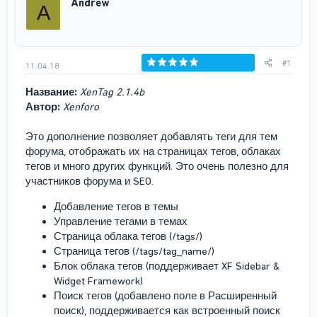
Andrew
A
т
а
е
ч
м
а
ы
л
а
#1
11.04.18
Голосов: 0
Название:
XenTag 2.1.4b
Автор:
Xenforo
Это дополнение позволяет добавлять теги для тем
форума, отображать их на страницах тегов, облаках
тегов и много других функций. Это очень полезно для
участников форума и SEO.
Добавление тегов в темы
Управление тегами в темах
Страница облака тегов (/tags/)
Страница тегов (/tags/tag_name/)
Блок облака тегов (поддерживает XF Sidebar &
Widget Framework)
Поиск тегов (добавлено поле в Расширенный
поиск), поддерживается как встроенный поиск