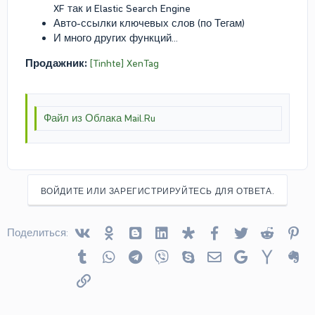
XF так и Elastic Search Engine
Авто-ссылки ключевых слов (по Тегам)
И много других функций...
Продажник:
[Tinhte] XenTag
Файл из Облака Mail.Ru
ВОЙДИТЕ ИЛИ ЗАРЕГИСТРИРУЙТЕСЬ ДЛЯ ОТВЕТА.
Vkontakte
Odnoklassniki
Blogger
Linked In
Diaspora
Facebook
Twitter
Reddit
Pin
Поделиться:
Tumblr
WhatsApp
Telegram
Viber
Skype
Электронная почта
Google
Yahoo
Ev
Ссылка