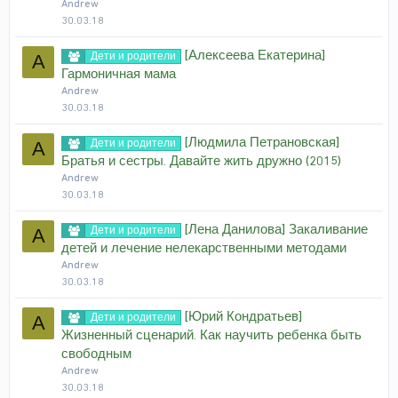
Andrew
30.03.18
[Алексеева Екатерина]
Дети и родители
A
Гармоничная мама
Andrew
30.03.18
[Людмила Петрановская]
Дети и родители
A
Братья и сестры. Давайте жить дружно (2015)
Andrew
30.03.18
[Лена Данилова] Закаливание
Дети и родители
A
детей и лечение нелекарственными методами
Andrew
30.03.18
[Юрий Кондратьев]
Дети и родители
A
Жизненный сценарий. Как научить ребенка быть
свободным
Andrew
30.03.18