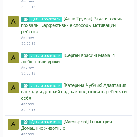
Andrew
30.03.18
[Анна Трухан] Вкус и горечь
Дети и родители
A
похвалы. Эффективные способы мотивации
ребенка
Andrew
30.03.18
[Сергей Красин] Мама, я
Дети и родители
A
люблю твои уроки
Andrew
30.03.18
[Катерина Чубчик] Адаптация
Дети и родители
A
в школу и детский сад: как подготовить ребенка и
себя
Andrew
30.03.18
[Mama-print] Геометрия.
Дети и родители
A
Домашние животные
Andrew