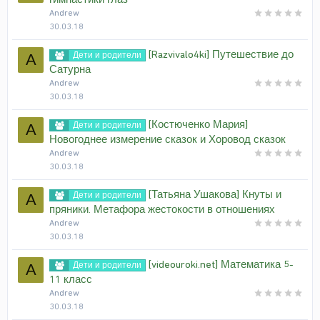
Andrew
30.03.18
[Razvivalo4ki] Путешествие до
Дети и родители
A
Сатурна
Andrew
30.03.18
[Костюченко Мария]
Дети и родители
A
Новогоднее измерение сказок и Хоровод сказок
Andrew
30.03.18
[Татьяна Ушакова] Кнуты и
Дети и родители
A
пряники. Метафора жестокости в отношениях
Andrew
30.03.18
[videouroki.net] Математика 5-
Дети и родители
A
11 класс
Andrew
30.03.18