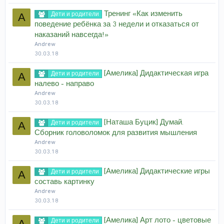
Тренинг «Как изменить
Дети и родители
A
поведение ребёнка за 3 недели и отказаться от
наказаний навсегда!»
Andrew
30.03.18
[Амелика] Дидактическая игра
Дети и родители
A
налево - направо
Andrew
30.03.18
[Наташа Буцик] Думай.
Дети и родители
A
Сборник головоломок для развития мышления
Andrew
30.03.18
[Амелика] Дидактические игры
Дети и родители
A
составь картинку
Andrew
30.03.18
[Амелика] Арт лото - цветовые
Дети и родители
A