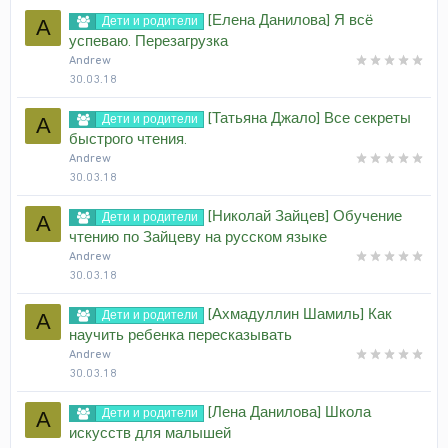
[Елена Данилова] Я всё
Дети и родители
A
успеваю. Перезагрузка
Andrew
30.03.18
[Татьяна Джало] Все секреты
Дети и родители
A
быстрого чтения.
Andrew
30.03.18
[Николай Зайцев] Обучение
Дети и родители
A
чтению по Зайцеву на русском языке
Andrew
30.03.18
[Ахмадуллин Шамиль] Как
Дети и родители
A
научить ребенка пересказывать
Andrew
30.03.18
[Лена Данилова] Школа
Дети и родители
A
искусств для малышей