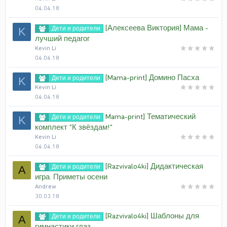
04.04.18
[Алексеева Виктория] Мама -
Дети и родители
K
лучший педагог
Kevin Li
04.04.18
[Mama-print] Домино Пасха
Дети и родители
K
Kevin Li
04.04.18
Mama-print] Тематический
Дети и родители
K
комплект "К звёздам!"
Kevin Li
04.04.18
[Razvivalo4ki] Дидактическая
Дети и родители
A
игра. Приметы осени
Andrew
30.03.18
[Razvivalo4ki] Шаблоны для
Дети и родители
A
гимнастики глаз