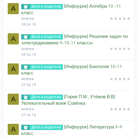
[Инфоурок] Алгебра 10 -11
Дети и родители
A
класс
Andrew
08.04.18
[Инфоурок] Решение задач по
Дети и родители
A
электродинамике 9-10-11 классы
Andrew
08.04.18
[Инфоурок] Биология 10-11
Дети и родители
A
класс
Andrew
07.04.18
[Горев П.М., Утёмов В.В]
Дети и родители
A
Увлекательный вояж Совёнка
Andrew
07.04.18
[Инфоурок] Литература 5-9
Дети и родители
A
класс