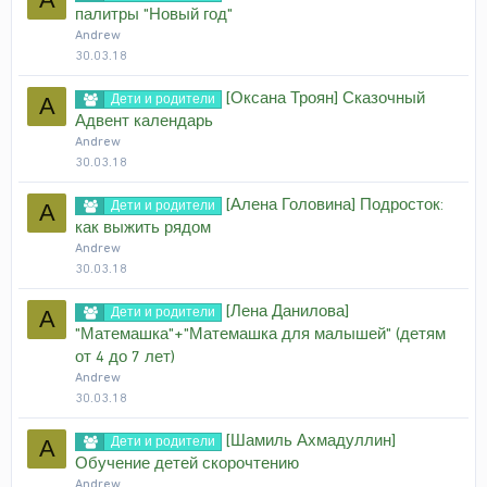
палитры "Новый год"
Andrew
30.03.18
[Оксана Троян] Сказочный
Дети и родители
A
Адвент календарь
Andrew
30.03.18
[Алена Головина] Подросток:
Дети и родители
A
как выжить рядом
Andrew
30.03.18
[Лена Данилова]
Дети и родители
A
"Матемашка"+"Матемашка для малышей" (детям
от 4 до 7 лет)
Andrew
30.03.18
[Шамиль Ахмадуллин]
Дети и родители
A
Обучение детей скорочтению
Andrew