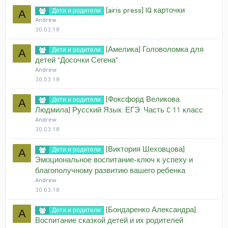
[airis press] IQ карточки
Дети и родители
A
Andrew
30.03.18
[Амелика] Головоломка для
Дети и родители
A
детей "Досочки Сегена"
Andrew
30.03.18
[Фоксфорд Великова
Дети и родители
A
Людмила] Русский Язык. ЕГЭ. Часть C 11 класс
Andrew
30.03.18
[Виктория Шеховцова]
Дети и родители
A
Эмоциональное воспитание-ключ к успеху и
благополучному развитию вашего ребенка
Andrew
30.03.18
[Бондаренко Александра]
Дети и родители
A
Воспитание сказкой детей и их родителей