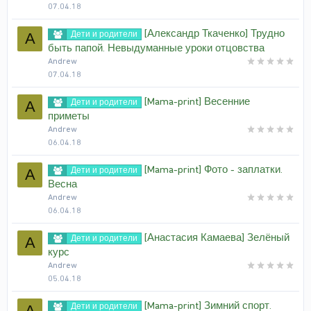
07.04.18
[Александр Ткаченко] Трудно
Дети и родители
A
быть папой. Невыдуманные уроки отцовства
Andrew
07.04.18
[Mama-print] Весенние
Дети и родители
A
приметы
Andrew
06.04.18
[Mama-print] Фото - заплатки.
Дети и родители
A
Весна
Andrew
06.04.18
[Анастасия Камаева] Зелёный
Дети и родители
A
курс
Andrew
05.04.18
[Mama-print] Зимний спорт.
Дети и родители
A