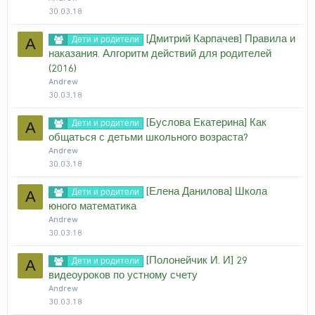
30.03.18
[Дмитрий Карпачев] Правила и
Дети и родители
A
наказания. Алгоритм действий для родителей
(2016)
Andrew
30.03.18
[Буслова Екатерина] Как
Дети и родители
A
общаться с детьми школьного возраста?
Andrew
30.03.18
[Елена Данилова] Школа
Дети и родители
A
юного математика
Andrew
30.03.18
[Полонейчик И. И] 29
Дети и родители
A
видеоуроков по устному счету
Andrew
30.03.18