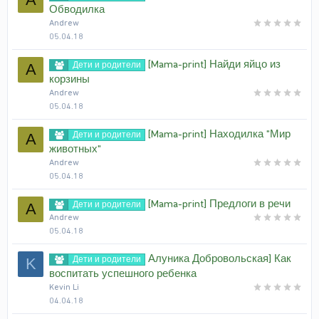
Обводилка
Andrew
05.04.18
[Mama-print] Найди яйцо из
Дети и родители
A
корзины
Andrew
05.04.18
[Mama-print] Находилка "Мир
Дети и родители
A
животных"
Andrew
05.04.18
[Mama-print] Предлоги в речи
Дети и родители
A
Andrew
05.04.18
Алуника Добровольская] Как
Дети и родители
K
воспитать успешного ребенка
Kevin Li
04.04.18