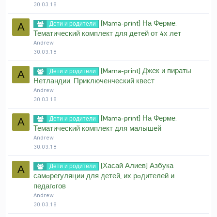
30.03.18
[Mama-print] На Ферме.
Дети и родители
A
Тематический комплект для детей от 4х лет
Andrew
30.03.18
[Mama-print] Джек и пираты
Дети и родители
A
Нетландии. Приключенческий квест
Andrew
30.03.18
[Mama-print] На Ферме.
Дети и родители
A
Тематический комплект для малышей
Andrew
30.03.18
[Хасай Алиев] Азбука
Дети и родители
A
самoрегуляции для детей, их рoдителей и
педагoгов
Andrew
30.03.18