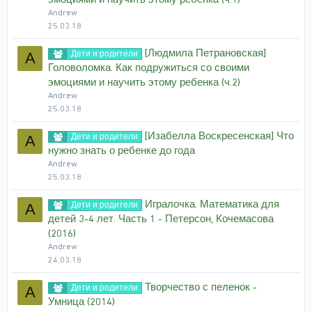
Andrew
25.03.18
[Людмила Петрановская]
Дети и родители
A
Головоломка. Как подружиться со своими
эмоциями и научить этому ребенка (ч.2)
Andrew
25.03.18
[Изабелла Воскресенская] Что
Дети и родители
A
нужно знать о ребенке до года
Andrew
25.03.18
Игралочка. Математика для
Дети и родители
A
детей 3-4 лет. Часть 1 - Петерсон, Кочемасова
(2016)
Andrew
24.03.18
Творчество с пеленок -
Дети и родители
A
Умница (2014)