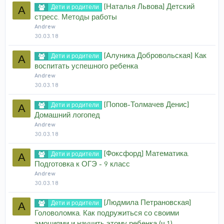
[Наталья Львова] Детский
Дети и родители
A
стресс. Методы работы
Andrew
30.03.18
[Алуника Добровольская] Как
Дети и родители
A
воспитать успешного ребенка
Andrew
30.03.18
[Попов-Толмачев Денис]
Дети и родители
A
Домашний логопед
Andrew
30.03.18
[Фоксфорд] Математика.
Дети и родители
A
Подготовка к ОГЭ - 9 класс
Andrew
30.03.18
[Людмила Петрановская]
Дети и родители
A
Головоломка. Как подружиться со своими
эмоциями и научить этому ребенка (ч.1)