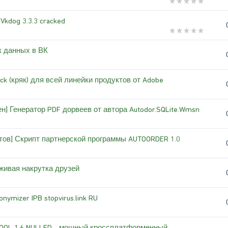
Vkdog 3.3.3 cracked
к данных в ВК
rack (кряк) для всей линейки продуктов от Adobe
ен] Генератор PDF дорвеев от автора Autodor.SQLite.Wmsn
тов] Скрипт партнерской программы AUTOORDER 1.0
 живая накрутка друзей
nymizer IPB stopvirus.link RU
DTOOL 1.6 NULLED - мощный кроссплатформенный