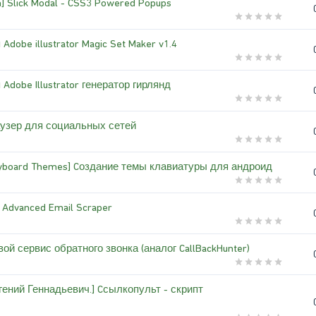
] Slick Modal - CSS3 Powered Popups
Adobe illustrator Magic Set Maker v1.4
Adobe Illustrator генератор гирлянд
узер для социальных сетей
eyboard Themes] Cоздание темы клавиатуры для андроид
] Advanced Email Scraper
ой сервис обратного звонка (аналог CallBackHunter)
гений Геннадьевич.] Cсылкопульт - скрипт