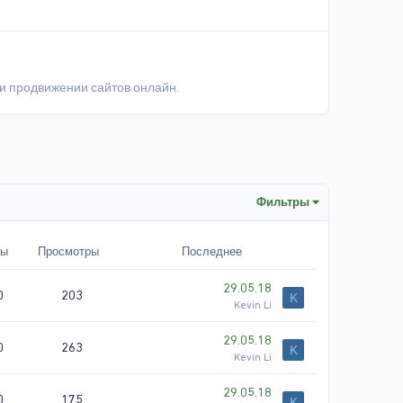
 и продвижении сайтов онлайн.
Фильтры
ты
Просмотры
Последнее
29.05.18
0
203
K
Kevin Li
29.05.18
0
263
K
Kevin Li
29.05.18
0
175
K