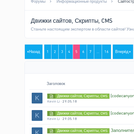
Форумы
Информационные продукты
Сайтост
Движки сайтов, Скрипты, CMS
Станьте настоящим экспертом в области сайтов! Узн
Назад
1
2
3
4
5
6
7
...
16
Вперёд
Заголовок
[codecanyon
Движки сайтов, Скрипты, CMS
K
Kevin Li
29.05.18
[codecanyon
Движки сайтов, Скрипты, CMS
K
Kevin Li
29.05.18
Заполнител
Движки сайтов, Скрипты, CMS
K