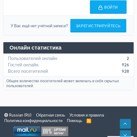
ВОЙТИ
У Вас ещё нет учётной записи?
ЗАРЕГИСТРИРУЙТЕСЬ
Онлайн статистика
Пользователей онлайн
2
Гостей онлайн
926
Всего посетителей
928
Общее количество посетителей может включать в себя скрытых
пользователей.
Russian (RU)
Обратная связь
Условия и правила
Политика конфиденциальности
Помощь
R
СВЕ
S
S
СНИ