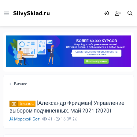
Бизнес
[Александр Фридман] Управление
Бизнес
выбором подчиненных. Май 2021 (2020)
А
Д
Морской Бот
41
16.05.26
в
а
т
т
о
а