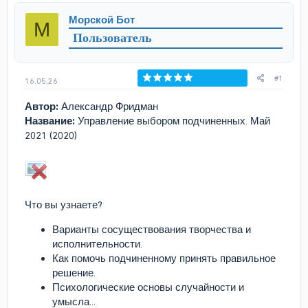
р
н
Морской Бот
М
т
а
Пользователь
е
ч
м
а
ы
л
а
#1
16.05.26
Голосов: 0
Автор:
Александр Фридман
Название:
Управление выбором подчиненных. Май
2021 (2020)
Что вы узнаете?
Варианты сосуществования творчества и
исполнительности.
Как помочь подчиненному принять правильное
решение.
Психологические основы случайности и
умысла...