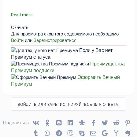
Read more
Скачать:
Для просмотра скрытого содержимого необходимо
Войти
или
Зарегистрироваться
.
Если у Вас нет
Премиум статуса:
Преимущества
Премиум подписки
Оформить Вечный
Премиум
ВОЙДИТЕ ИЛИ ЗАРЕГИСТРИРУЙТЕСЬ ДЛЯ ОТВЕТА.
Vkontakte
Odnoklassniki
Blogger
Linked In
Diaspora
Facebook
Twitter
Reddit
Pin
Поделиться:
Tumblr
WhatsApp
Telegram
Viber
Skype
Электронная почта
Google
Yahoo
Ev