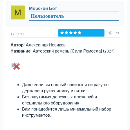
р
н
Морской Бот
М
т
а
Пользователь
е
ч
м
а
ы
л
а
#1
17.04.26
Голосов: 0
Автор:
Александр Новиков
Название:
Авторский ремень [Сила Ремесла] (2025)
Даже если вы полный новичок и ни разу не
держали в руках иголку и нитки
Без ощутимых денежных вложений и
специального оборудования
Вам понадобится лишь минимальный набор
инструментов...