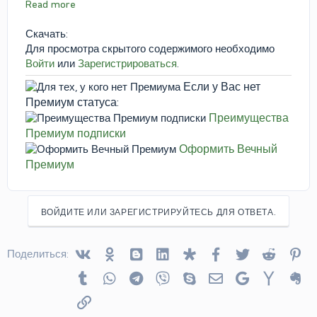
Read more
Скачать:
Для просмотра скрытого содержимого необходимо
Войти
или
Зарегистрироваться
.
Если у Вас нет
Премиум статуса:
Преимущества
Премиум подписки
Оформить Вечный
Премиум
ВОЙДИТЕ ИЛИ ЗАРЕГИСТРИРУЙТЕСЬ ДЛЯ ОТВЕТА.
Vkontakte
Odnoklassniki
Blogger
Linked In
Diaspora
Facebook
Twitter
Reddit
Pin
Поделиться:
Tumblr
WhatsApp
Telegram
Viber
Skype
Электронная почта
Google
Yahoo
Ev
Ссылка