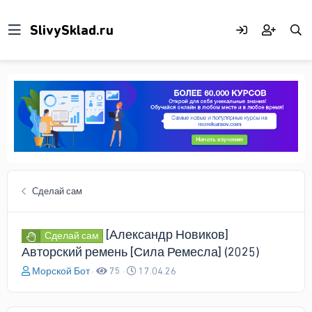
Сделай сам
[Александр Новиков]
Сделай сам
Авторский ремень [Сила Ремесла] (2025)
А
Д
Морской Бот
75
17.04.26
в
а
т
т
о
а