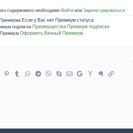
того содержимого необходимо
Войти
или
Зарегистрироваться
.
Если у Вас нет Премиум статуса:
Преимущества Премиум подписки
Оформить Вечный Премиум
er
Reddit
Pinterest
Tumblr
WhatsApp
Telegram
Viber
Skype
Электронная почта
Google
Yahoo
Evernote
Ссылка