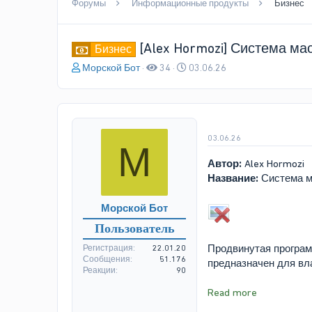
Форумы
Информационные продукты
Бизнес
[Alex Hormozi] Система м
Бизнес
А
Д
Морской Бот
34
03.06.26
в
а
т
т
о
а
р
н
т
а
03.06.26
М
е
ч
м
а
Автор:
Alex Hormozi
ы
л
Название:
Система м
а
Морской Бот
Пользователь
Продвинутая программ
Регистрация
22.01.20
Сообщения
51.176
предназначен для вл
Реакции
90
Read more