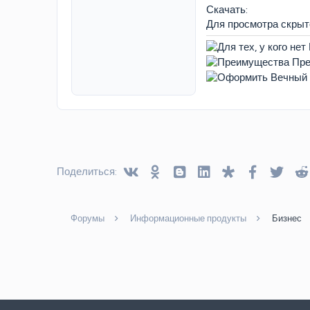
Скачать:
Для просмотра скры
Vkontakte
Odnoklassniki
Blogger
Linked In
Diaspora
Facebook
Twitt
Поделиться:
Форумы
Информационные продукты
Бизнес