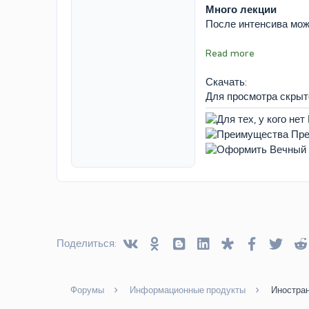
Много лекции
После интенсива можн
Read more
Скачать:
Для просмотра скры
Vkontakte
Odnoklassniki
Blogger
Linked In
Diaspora
Facebook
Twitt
Поделиться:
Форумы
Информационные продукты
Иностра