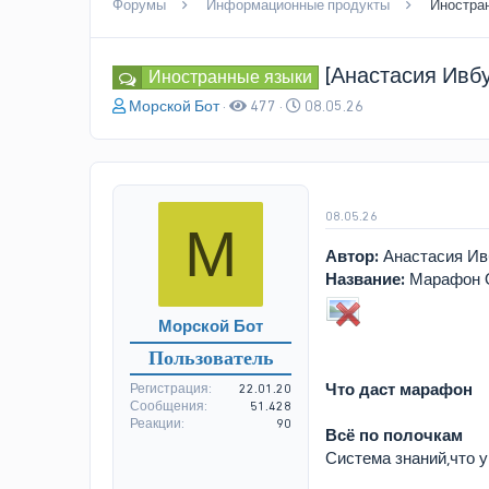
Форумы
Информационные продукты
Иностра
[Анастасия Ивбу
Иностранные языки
А
Д
Морской Бот
477
08.05.26
в
а
т
т
о
а
р
н
т
а
08.05.26
М
е
ч
м
а
Автор:
Анастасия Ив
ы
л
Название:
Марафон От
а
Морской Бот
Пользователь
Что даст марафон
Регистрация
22.01.20
Сообщения
51.428
Реакции
90
Всё по полочкам
Система знаний,что у