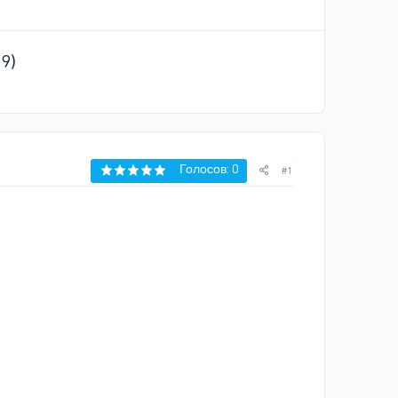
9)
Голосов: 0
#1