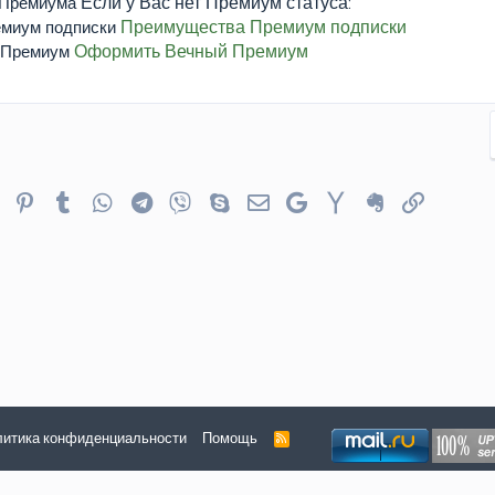
Если у Вас нет Премиум статуса:
Преимущества Премиум подписки
Оформить Вечный Премиум
er
Reddit
Pinterest
Tumblr
WhatsApp
Telegram
Viber
Skype
Электронная почта
Google
Yahoo
Evernote
Ссылка
итика конфиденциальности
Помощь
R
S
S