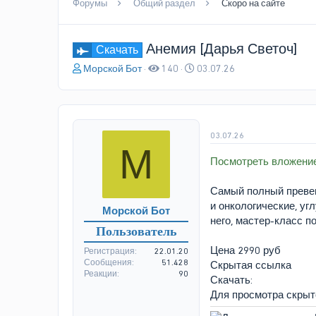
Форумы
Общий раздел
Скоро на сайте
Анемия [Дарья Светоч]
Скачать
А
Д
Морской Бот
140
03.07.26
в
а
т
т
о
а
р
н
т
а
03.07.26
М
е
ч
Посмотреть вложени
м
а
ы
л
а
Самый полный превен
и онкологические, уг
Морской Бот
него, мастер-класс п
Пользователь
Цена 2990 руб
Регистрация
22.01.20
Сообщения
51.428
Скрытая ссылка
Реакции
90
Скачать:
Для просмотра скры