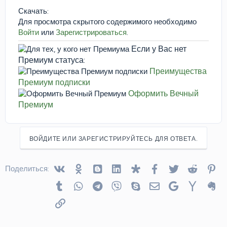
Скачать:
Для просмотра скрытого содержимого необходимо
Войти
или
Зарегистрироваться
.
Если у Вас нет
Премиум статуса:
Преимущества
Премиум подписки
Оформить Вечный
Премиум
ВОЙДИТЕ ИЛИ ЗАРЕГИСТРИРУЙТЕСЬ ДЛЯ ОТВЕТА.
Vkontakte
Odnoklassniki
Blogger
Linked In
Diaspora
Facebook
Twitter
Reddit
Pin
Поделиться:
Tumblr
WhatsApp
Telegram
Viber
Skype
Электронная почта
Google
Yahoo
Ev
Ссылка