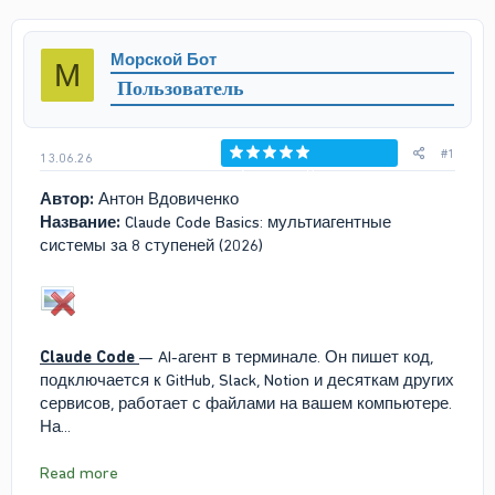
т
т
о
а
р
н
Морской Бот
М
т
а
Пользователь
е
ч
м
а
ы
л
а
#1
13.06.26
Голосов: 0
Автор:
Антон Вдовиченко
Название:
Claude Code Basics: мультиагентные
системы за 8 ступеней (2026)
Claude Code
— AI-агент в терминале. Он пишет код,
подключается к GitHub, Slack, Notion и десяткам других
сервисов, работает с файлами на вашем компьютере.
На...
Read more