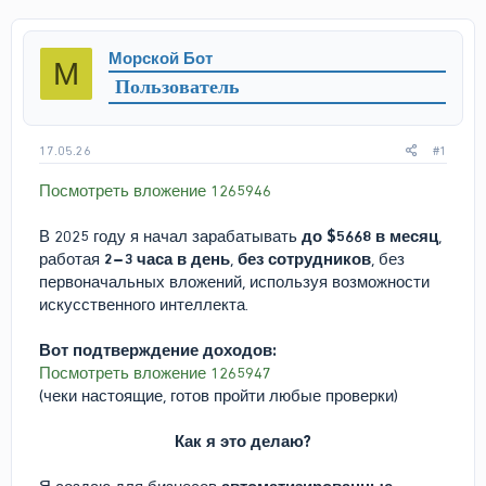
т
т
о
а
р
н
Морской Бот
М
т
а
Пользователь
е
ч
м
а
ы
л
а
17.05.26
#1
Посмотреть вложение 1265946
В 2025 году я начал зарабатывать
до $5668 в месяц
,
работая
2–3 часа в день
,
без сотрудников
, без
первоначальных вложений, используя возможности
искусственного интеллекта.
Вот подтверждение доходов:
Посмотреть вложение 1265947
(чеки настоящие, готов пройти любые проверки)
Как я это делаю?