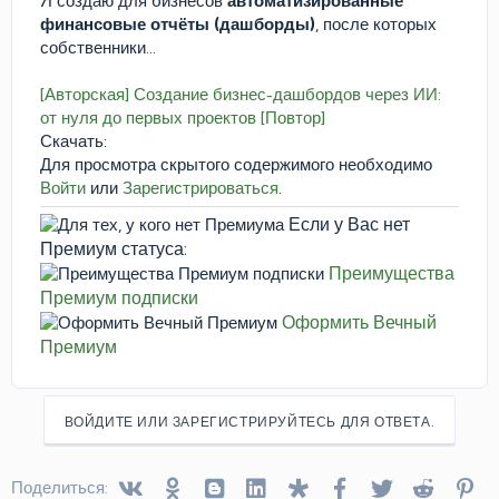
Я создаю для бизнесов
автоматизированные
финансовые отчёты (дашборды)
, после которых
собственники...
[Авторская] Создание бизнес-дашбордов через ИИ:
от нуля до первых проектов [Повтор]
Скачать:
Для просмотра скрытого содержимого необходимо
Войти
или
Зарегистрироваться
.
Если у Вас нет
Премиум статуса:
Преимущества
Премиум подписки
Оформить Вечный
Премиум
ВОЙДИТЕ ИЛИ ЗАРЕГИСТРИРУЙТЕСЬ ДЛЯ ОТВЕТА.
Vkontakte
Odnoklassniki
Blogger
Linked In
Diaspora
Facebook
Twitter
Reddit
Pin
Поделиться: