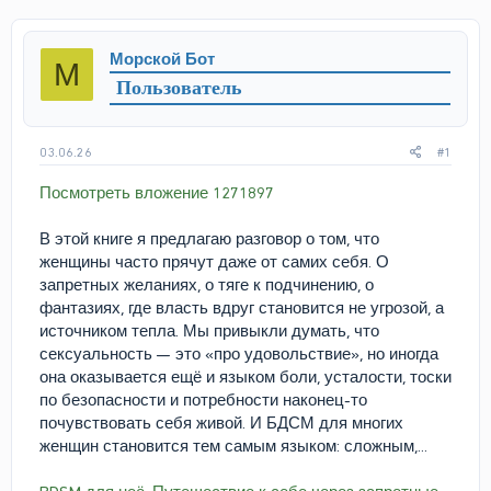
т
т
о
а
р
н
Морской Бот
М
т
а
Пользователь
е
ч
м
а
ы
л
а
03.06.26
#1
Посмотреть вложение 1271897
В этой книге я предлагаю разговор о том, что
женщины часто прячут даже от самих себя. О
запретных желаниях, о тяге к подчинению, о
фантазиях, где власть вдруг становится не угрозой, а
источником тепла. Мы привыкли думать, что
сексуальность — это «про удовольствие», но иногда
она оказывается ещё и языком боли, усталости, тоски
по безопасности и потребности наконец-то
почувствовать себя живой. И БДСМ для многих
женщин становится тем самым языком: сложным,...