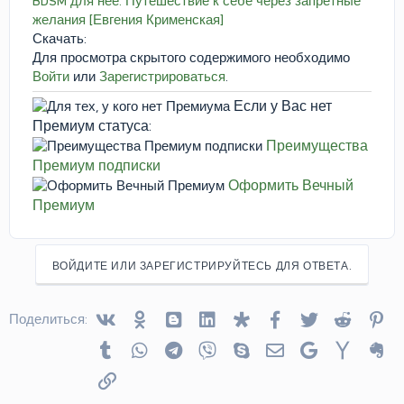
BDSM для неё. Путешествие к себе через запретные
желания [Евгения Крименская]
Скачать:
Для просмотра скрытого содержимого необходимо
Войти
или
Зарегистрироваться
.
Если у Вас нет
Премиум статуса:
Преимущества
Премиум подписки
Оформить Вечный
Премиум
ВОЙДИТЕ ИЛИ ЗАРЕГИСТРИРУЙТЕСЬ ДЛЯ ОТВЕТА.
Vkontakte
Odnoklassniki
Blogger
Linked In
Diaspora
Facebook
Twitter
Reddit
Pin
Поделиться:
Tumblr
WhatsApp
Telegram
Viber
Skype
Электронная почта
Google
Yahoo
Ev
Ссылка