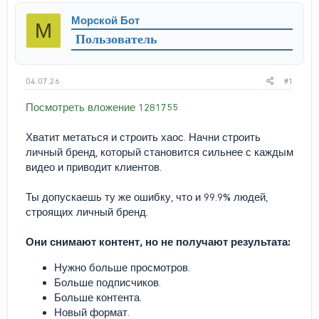
р
н
Морской Бот
М
т
а
Пользователь
е
ч
м
а
ы
л
а
04.07.26
#1
Посмотреть вложение 1281755
Хватит метаться и строить хаос. Начни строить
личный бренд, который становится сильнее с каждым
видео и приводит клиентов.
Ты допускаешь ту же ошибку, что и 99.9% людей,
строящих личный бренд.
Они снимают контент, но не получают результата:
Нужно больше просмотров.
Больше подписчиков.
Больше контента.
Новый формат.