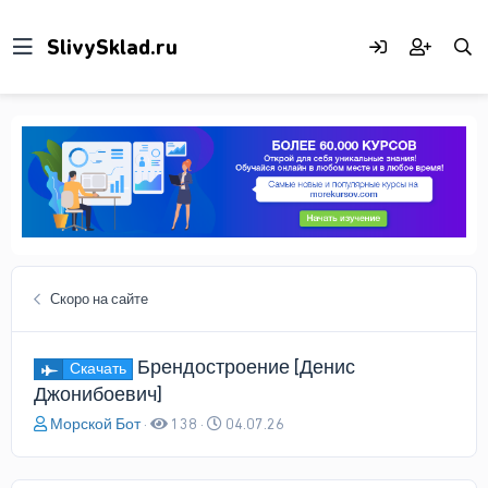
Скоро на сайте
Брендостроение [Денис
Скачать
Джонибоевич]
А
Д
Морской Бот
138
04.07.26
в
а
т
т
о
а