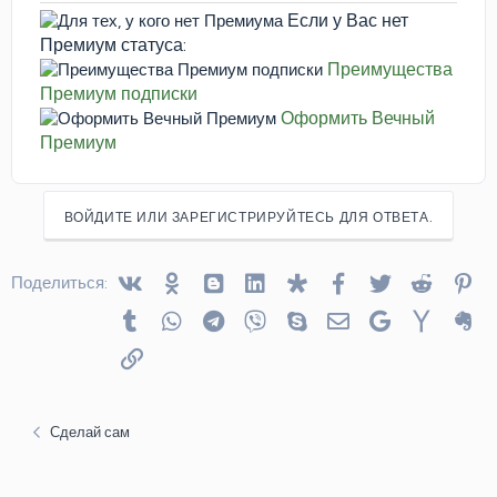
Если у Вас нет
Премиум статуса:
Преимущества
Премиум подписки
Оформить Вечный
Премиум
ВОЙДИТЕ ИЛИ ЗАРЕГИСТРИРУЙТЕСЬ ДЛЯ ОТВЕТА.
Vkontakte
Odnoklassniki
Blogger
Linked In
Diaspora
Facebook
Twitter
Reddit
Pin
Поделиться:
Tumblr
WhatsApp
Telegram
Viber
Skype
Электронная почта
Google
Yahoo
Ev
Ссылка
Сделай сам