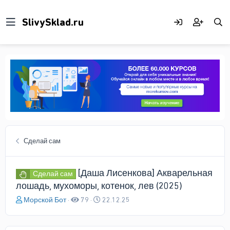
Сделай сам
[Даша Лисенкова] Акварельная
Сделай сам
лошадь, мухоморы, котенок, лев (2025)
А
Д
Морской Бот
79
22.12.25
в
а
т
т
о
а