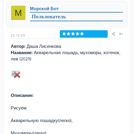
р
н
Морской Бот
М
т
а
Пользователь
е
ч
м
а
ы
л
а
#1
22.12.25
Голосов: 0
Автор:
Даша Лисенкова
Название:
Акварельная лошадь, мухоморы, котенок,
лев (2025)
Описание:
Рисуем:
Акварельную лошадку(легко),
Мухоморы(легко),