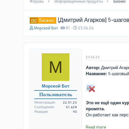
Форумы
Информационные продукты
Бизнес
[Дмитрий Агарков] 5-шагов
Бизнес
А
Д
Морской Бот
81
23.04.26
в
а
т
т
о
а
р
н
т
а
23.04.26
М
е
ч
м
а
Автор:
Дмитрий Агар
ы
л
Название:
5-шаговый 
а
Морской Бот
Пользователь
Это не ещё один ку
Регистрация
22.01.20
Сообщения
51.428
промпта.
Реакции
90
Он работает как перс
Read more