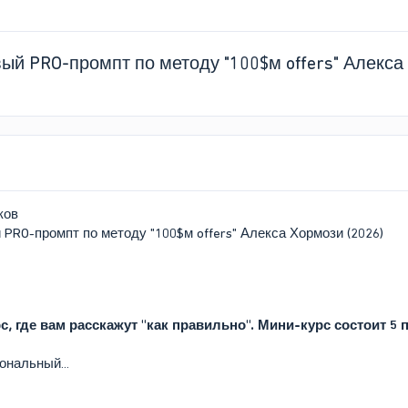
ый PRO-промпт по методу "100$м offers" Алекса
ков
PRO-промпт по методу "100$м offers" Алекса Хормози (2026)
рс, где вам расскажут "как правильно". Мини-курс состоит 
ональный...