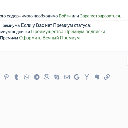
того содержимого необходимо
Войти
или
Зарегистрироваться
.
Если у Вас нет Премиум статуса:
Преимущества Премиум подписки
Оформить Вечный Премиум
er
Reddit
Pinterest
Tumblr
WhatsApp
Telegram
Viber
Skype
Электронная почта
Google
Yahoo
Evernote
Ссылка