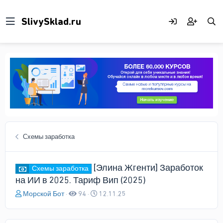
Схемы заработка
[Элина Жгенти] Заработок
Схемы заработка
на ИИ в 2025. Тариф Вип (2025)
А
Д
Морской Бот
94
12.11.25
в
а
т
т
о
а