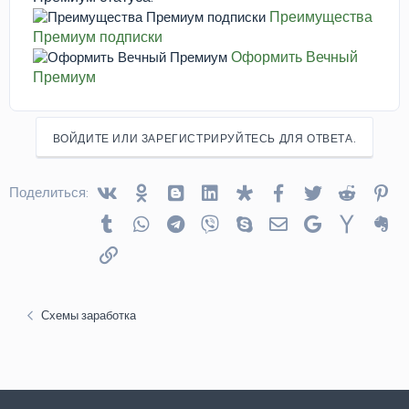
Преимущества
Премиум подписки
Оформить Вечный
Премиум
ВОЙДИТЕ ИЛИ ЗАРЕГИСТРИРУЙТЕСЬ ДЛЯ ОТВЕТА.
Vkontakte
Odnoklassniki
Blogger
Linked In
Diaspora
Facebook
Twitter
Reddit
Pin
Поделиться:
Tumblr
WhatsApp
Telegram
Viber
Skype
Электронная почта
Google
Yahoo
Ev
Ссылка
Схемы заработка