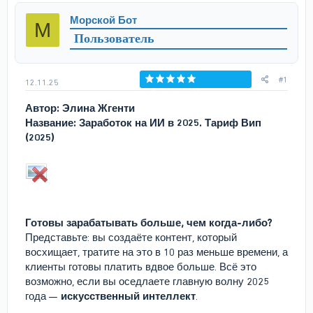
р
н
Морской Бот
М
т
а
Пользователь
е
ч
м
а
ы
л
а
#1
12.11.25
Голосов: 0
Автор: Элина Жгенти
Название: Заработок на ИИ в 2025. Тариф Вип
(2025)
Готовы зарабатывать больше, чем когда-либо?
Представьте: вы создаёте контент, который
восхищает, тратите на это в 10 раз меньше времени, а
клиенты готовы платить вдвое больше. Всё это
возможно, если вы оседлаете главную волну 2025
года —
искусственный интеллект
.