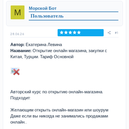
р
н
Морской Бот
М
т
а
Пользователь
е
ч
м
а
ы
л
а
#1
28.06.26
Голосов: 0
Автор:
Екатерина Левина
Название:
Открытие онлайн магазина, закупки с
Китая, Турции. Тариф Основной
Авторский курс по открытию онлайн-магазина.
Подходит:
Желающим открыть онлайн-магазин или шоурум
Даже если вы никогда не занимались продажами
онлайн...