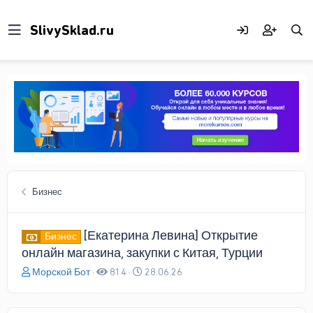
Бизнес
[Екатерина Левина] Открытие
Бизнес
онлайн магазина, закупки с Китая, Турции
А
Д
Морской Бот
814
28.06.26
в
а
т
т
о
а