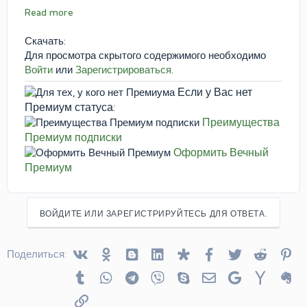
Read more
Скачать:
Для просмотра скрытого содержимого необходимо
Войти
или
Зарегистрироваться
.
Если у Вас нет
Премиум статуса:
Преимущества
Премиум подписки
Оформить Вечный
Премиум
ВОЙДИТЕ ИЛИ ЗАРЕГИСТРИРУЙТЕСЬ ДЛЯ ОТВЕТА.
Vkontakte
Odnoklassniki
Blogger
Linked In
Diaspora
Facebook
Twitter
Reddit
Pin
Поделиться:
Tumblr
WhatsApp
Telegram
Viber
Skype
Электронная почта
Google
Yahoo
Ev
Ссылка