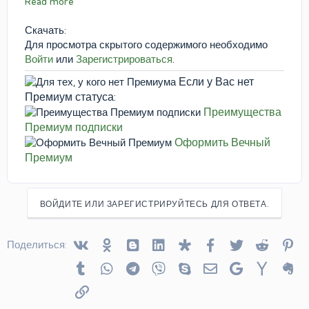
Read more
Скачать:
Для просмотра скрытого содержимого необходимо
Войти
или
Зарегистрироваться
.
Если у Вас нет
Премиум статуса:
Преимущества
Премиум подписки
Оформить Вечный
Премиум
ВОЙДИТЕ ИЛИ ЗАРЕГИСТРИРУЙТЕСЬ ДЛЯ ОТВЕТА.
Vkontakte
Odnoklassniki
Blogger
Linked In
Diaspora
Facebook
Twitter
Reddit
Pin
Поделиться:
Tumblr
WhatsApp
Telegram
Viber
Skype
Электронная почта
Google
Yahoo
Ev
Ссылка