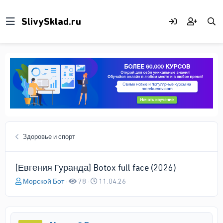
Здоровье и спорт
[Евгения Гуранда] Botox full face (2026)
А
Д
Морской Бот
78
11.04.26
в
а
т
т
о
а
р
н