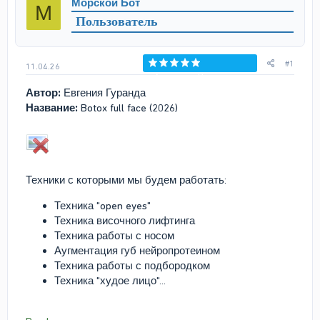
Морской Бот
М
т
а
Пользователь
е
ч
м
а
ы
л
а
#1
11.04.26
Голосов: 0
Автор:
Евгения Гуранда
Название:
Botox full face (2026)
Техники с которыми мы будем работать:
Техника "open eyes"
Техника височного лифтинга
Техника работы с носом
Аугментация губ нейропротеином
Техника работы с подбородком
Техника "худое лицо"...