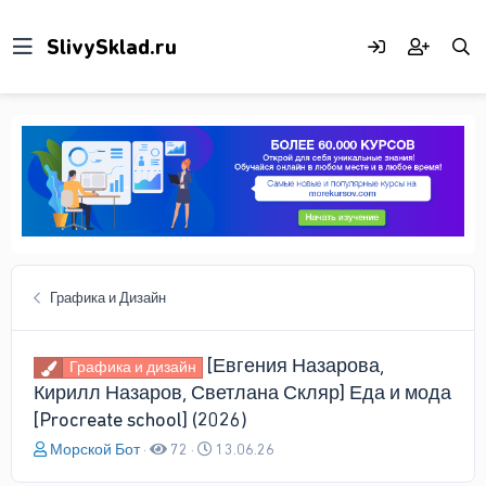
Графика и Дизайн
[Евгения Назарова,
Графика и дизайн
Кирилл Назаров, Светлана Скляр] Еда и мода
[Procreate school] (2026)
А
Д
Морской Бот
72
13.06.26
в
а