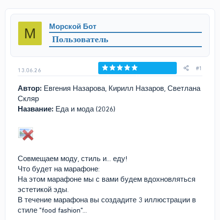
т
т
о
а
р
н
Морской Бот
М
т
а
Пользователь
е
ч
м
а
ы
л
а
#1
13.06.26
Голосов: 0
Автор:
Евгения Назарова, Кирилл Назаров, Светлана
Скляр
Название:
Еда и мода (2026)
Совмещаем моду, стиль и... еду!
Что будет на марафоне:
На этом марафоне мы с вами будем вдохновляться
эстетикой эды.
В течение марафона вы создадите 3 иллюстрации в
стиле "food fashion"...