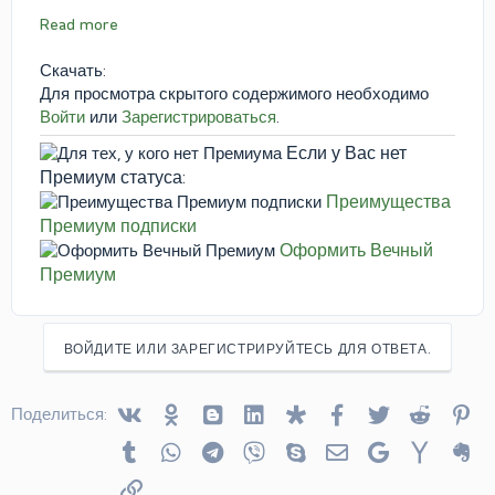
Read more
Скачать:
Для просмотра скрытого содержимого необходимо
Войти
или
Зарегистрироваться
.
Если у Вас нет
Премиум статуса:
Преимущества
Премиум подписки
Оформить Вечный
Премиум
ВОЙДИТЕ ИЛИ ЗАРЕГИСТРИРУЙТЕСЬ ДЛЯ ОТВЕТА.
Vkontakte
Odnoklassniki
Blogger
Linked In
Diaspora
Facebook
Twitter
Reddit
Pin
Поделиться:
Tumblr
WhatsApp
Telegram
Viber
Skype
Электронная почта
Google
Yahoo
Ev
Ссылка