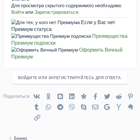
Для просмотра скрытого содержимого необходимо
Войти
или
Зарегистрироваться
.
Если у Вас нет
Премиум статуса:
Преимущества
Премиум подписки
Оформить Вечный
Премиум
ВОЙДИТЕ ИЛИ ЗАРЕГИСТРИРУЙТЕСЬ ДЛЯ ОТВЕТА.
Vkontakte
Odnoklassniki
Blogger
Linked In
Diaspora
Facebook
Twitter
Reddit
Pin
Поделиться:
Tumblr
WhatsApp
Telegram
Viber
Skype
Электронная почта
Google
Yahoo
Ev
Ссылка
Бизнес