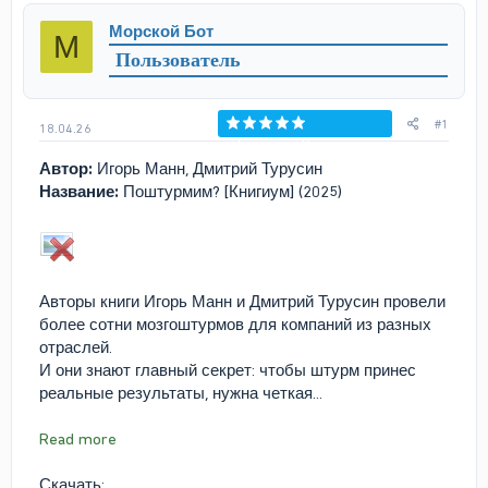
р
н
Морской Бот
М
т
а
Пользователь
е
ч
м
а
ы
л
а
#1
18.04.26
Голосов: 0
Автор:
Игорь Манн, Дмитрий Турусин
Название:
Поштурмим? [Книгиум] (2025)
Авторы книги Игорь Манн и Дмитрий Турусин провели
более сотни мозгоштурмов для компаний из разных
отраслей.
И они знают главный секрет: чтобы штурм принес
реальные результаты, нужна четкая...
Read more
Скачать: