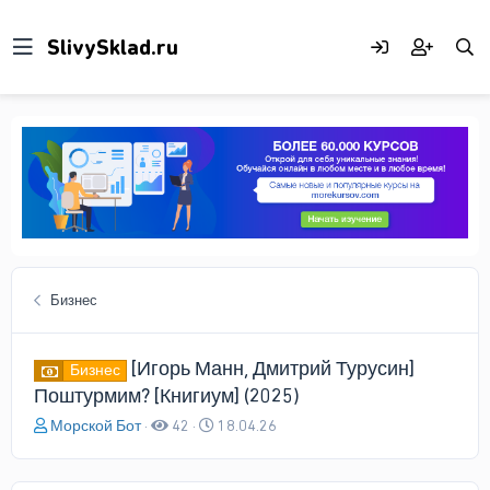
Бизнес
[Игорь Манн, Дмитрий Турусин]
Бизнес
Поштурмим? [Книгиум] (2025)
А
Д
Морской Бот
42
18.04.26
в
а
т
т
о
а