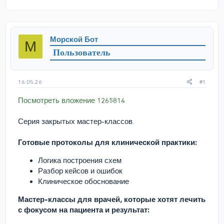
в
а
т
т
о
а
р
н
Морской Бот
М
т
а
Пользователь
е
ч
м
а
ы
л
а
16.05.26
#1
Посмотреть вложение 1265814
Серия закрытых мастер-классов.
Готовые протоколы для клинической практики:
Логика построения схем
Разбор кейсов и ошибок
Клиническое обоснование
Мастер-классы для врачей, которые хотят лечить
с фокусом на пациента и результат: