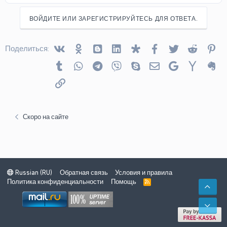
ВОЙДИТЕ ИЛИ ЗАРЕГИСТРИРУЙТЕСЬ ДЛЯ ОТВЕТА.
Vkontakte
Odnoklassniki
Blogger
Linked In
Diaspora
Facebook
Twitter
Reddit
Pin
Поделиться:
Tumblr
WhatsApp
Telegram
Viber
Skype
Электронная почта
Google
Yahoo
Ev
Ссылка
Скоро на сайте
Russian (RU)
Обратная связь
Условия и правила
Политика конфиденциальности
Помощь
R
СВЕ
S
S
СНИ