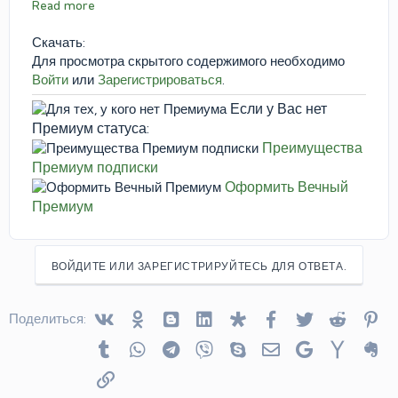
Read more
Скачать:
Для просмотра скрытого содержимого необходимо
Войти
или
Зарегистрироваться
.
Если у Вас нет
Премиум статуса:
Преимущества
Премиум подписки
Оформить Вечный
Премиум
ВОЙДИТЕ ИЛИ ЗАРЕГИСТРИРУЙТЕСЬ ДЛЯ ОТВЕТА.
Vkontakte
Odnoklassniki
Blogger
Linked In
Diaspora
Facebook
Twitter
Reddit
Pin
Поделиться:
Tumblr
WhatsApp
Telegram
Viber
Skype
Электронная почта
Google
Yahoo
Ev
Ссылка