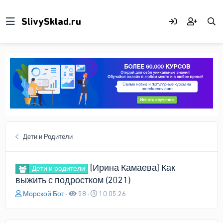
Дети и Родители
[Ирина Камаева] Как
Дети и родители
выжить с подростком (2021)
А
Д
Морской Бот
58
10.05.26
в
а
т
т
о
а