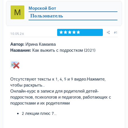
р
н
Морской Бот
М
т
а
Пользователь
е
ч
м
а
ы
л
а
#1
10.05.26
Голосов: 0
Автор:
Ирина Камаева
Название:
Как выжить с подростком (2021)
Отсутствуют тексты к 1, 4, 5 и 9 видео.Нажмите,
чтобы раскрыть...
Онлайн-курс в записи для родителей детей-
подростков, психологов и педагогов, работающих с
подростками и их родителями
2 лекции плюс 7...