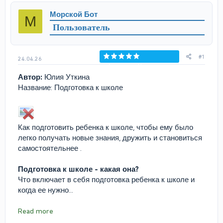
р
н
Морской Бот
М
т
а
Пользователь
е
ч
м
а
ы
л
а
#1
24.04.26
Голосов: 0
Автор:
Юлия Уткина
Название: Подготовка к школе
Как подготовить ребенка к школе, чтобы ему было
легко получать новые знания, дружить и становиться
самостоятельнее .
Подготовка к школе - какая она?
Что включает в себя подготовка ребенка к школе и
когда ее нужно...
Read more