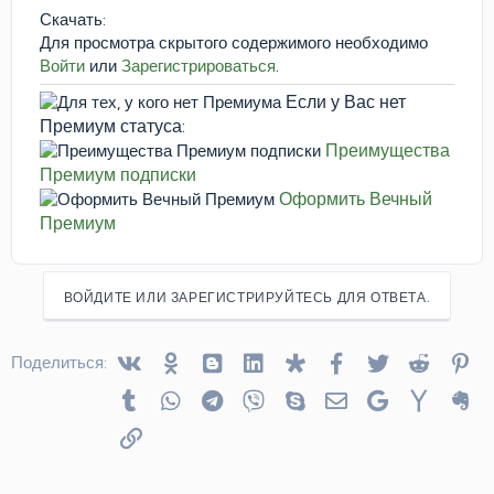
Скачать:
Для просмотра скрытого содержимого необходимо
Войти
или
Зарегистрироваться
.
Если у Вас нет
Премиум статуса:
Преимущества
Премиум подписки
Оформить Вечный
Премиум
ВОЙДИТЕ ИЛИ ЗАРЕГИСТРИРУЙТЕСЬ ДЛЯ ОТВЕТА.
Vkontakte
Odnoklassniki
Blogger
Linked In
Diaspora
Facebook
Twitter
Reddit
Pin
Поделиться:
Tumblr
WhatsApp
Telegram
Viber
Skype
Электронная почта
Google
Yahoo
Ev
Ссылка