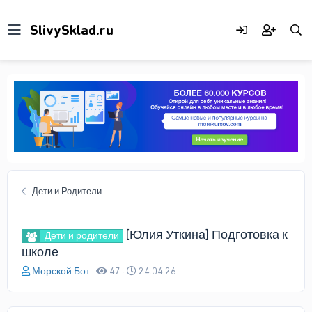
Дети и Родители
[Юлия Уткина] Подготовка к
Дети и родители
школе
А
Д
Морской Бот
47
24.04.26
в
а
т
т
о
а