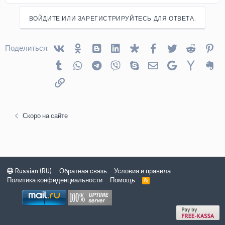
ВОЙДИТЕ ИЛИ ЗАРЕГИСТРИРУЙТЕСЬ ДЛЯ ОТВЕТА.
Vkontakte
Odnoklassniki
Blogger
Linked In
Diaspora
Facebook
Twitter
Reddit
Pin
Поделиться:
Tumblr
WhatsApp
Telegram
Viber
Skype
Электронная почта
Google
Yahoo
Ev
Ссылка
Скоро на сайте
Russian (RU)
Обратная связь
Условия и правила
Политика конфиденциальности
Помощь
R
S
S