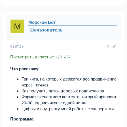
в
а
т
т
о
а
р
н
Морской Бот
М
т
а
Пользователь
е
ч
м
а
ы
л
а
04.07.26
#1
Посмотреть вложение 1281697
Что расскажу:
Три кита, на которых держится все продвижение
через Threads
Как получать поток целевых подписчиков
Формат экспертного контента, который приносит
20-30 подписчиков с одной ветки
Цифры и внутрянку моей работы с экспертами
Программа: