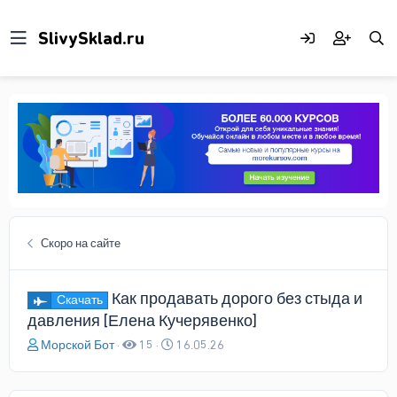
Скоро на сайте
Как продавать дорого без стыда и
Скачать
давления [Елена Кучерявенко]
А
Д
Морской Бот
15
16.05.26
в
а
т
т
о
а