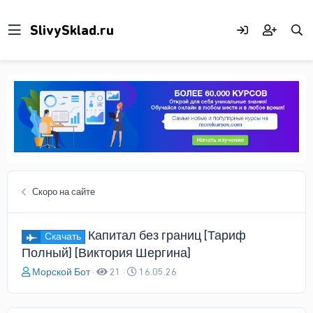
Скоро на сайте
Капитал без границ [Тариф
Скачать
Полный] [Виктория Шергина]
А
Д
Морской Бот
21
16.05.26
в
а
т
т
о
а