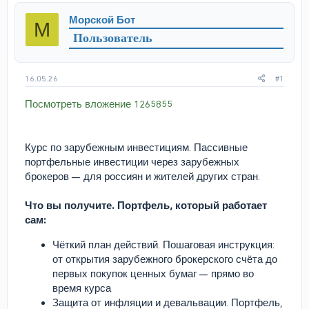
р
н
Морской Бот
М
т
а
Пользователь
е
ч
м
а
ы
л
а
16.05.26
#1
Посмотреть вложение 1265855
Курс по зарубежным инвестициям. Пассивные
портфельные инвестиции через зарубежных
брокеров — для россиян и жителей других стран.
Что вы получите. Портфель, который работает
сам:
Чёткий план действий. Пошаговая инструкция:
от открытия зарубежного брокерского счёта до
первых покупок ценных бумаг — прямо во
время курса
Защита от инфляции и девальвации. Портфель,