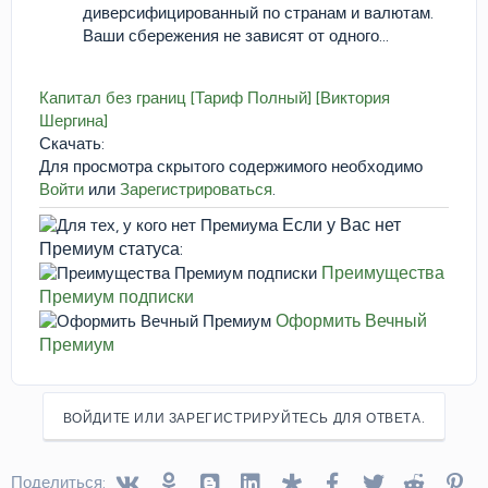
диверсифицированный по странам и валютам.
Ваши сбережения не зависят от одного...
Капитал без границ [Тариф Полный] [Виктория
Шергина]
Скачать:
Для просмотра скрытого содержимого необходимо
Войти
или
Зарегистрироваться
.
Если у Вас нет
Премиум статуса:
Преимущества
Премиум подписки
Оформить Вечный
Премиум
ВОЙДИТЕ ИЛИ ЗАРЕГИСТРИРУЙТЕСЬ ДЛЯ ОТВЕТА.
Vkontakte
Odnoklassniki
Blogger
Linked In
Diaspora
Facebook
Twitter
Reddit
Pin
Поделиться: