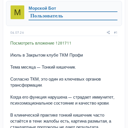
р
н
Морской Бот
М
т
а
Пользователь
е
ч
м
а
ы
л
а
04.07.26
#1
Посмотреть вложение 1281711
Июль в Закрытом клубе ТКМ Профи
Тема месяца — Тонкий кишечник.
Согласно ТКМ, это один из ключевых органов
трансформации.
Когда его функция нарушена — страдает иммунитет,
психоэмоциональное состояние и качество крови.
В клинической практике тонкий кишечник часто
остаётся в тени: жалобы есть, картина размытая, а
стандартные протоколы не дают результата.