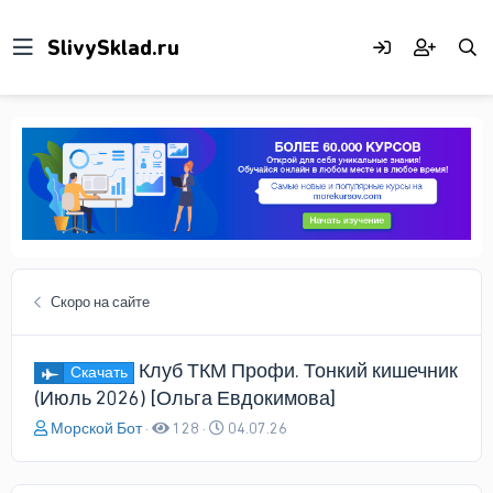
Скоро на сайте
Клуб ТКМ Профи. Тонкий кишечник
Скачать
(Июль 2026) [Ольга Евдокимова]
А
Д
Морской Бот
128
04.07.26
в
а
т
т
о
а