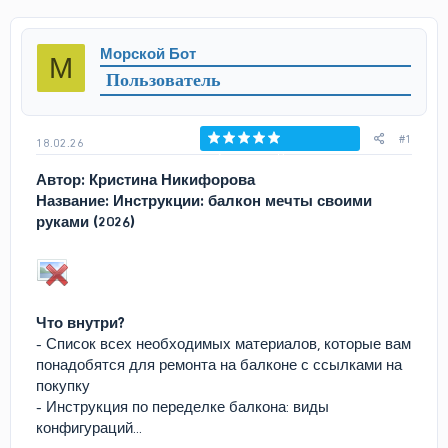
т
т
о
а
р
н
Морской Бот
М
т
а
Пользователь
е
ч
м
а
ы
л
а
#1
18.02.26
Голосов: 0
Автор: Кристина Никифорова
Название: Инструкции: балкон мечты своими
руками (2026)
Что внутри?
- Список всех необходимых материалов, которые вам
понадобятся для ремонта на балконе с ссылками на
покупку
- Инструкция по переделке балкона: виды
конфигураций...