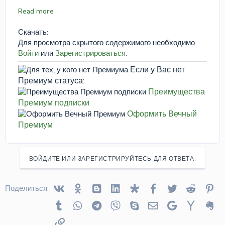
Read more
Скачать:
Для просмотра скрытого содержимого необходимо
Войти
или
Зарегистрироваться
.
Если у Вас нет
Премиум статуса:
Преимущества
Премиум подписки
Оформить Вечный
Премиум
ВОЙДИТЕ ИЛИ ЗАРЕГИСТРИРУЙТЕСЬ ДЛЯ ОТВЕТА.
Vkontakte
Odnoklassniki
Blogger
Linked In
Diaspora
Facebook
Twitter
Reddit
Pin
Поделиться:
Tumblr
WhatsApp
Telegram
Viber
Skype
Электронная почта
Google
Yahoo
Ev
Ссылка