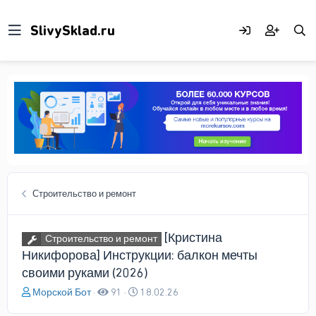
Строительство и ремонт
[Кристина
Строительство и ремонт
Никифорова] Инструкции: балкон мечты
своими руками (2026)
А
Д
Морской Бот
91
18.02.26
в
а