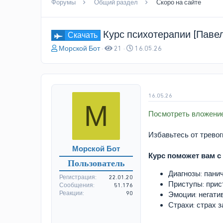
Форумы
Общий раздел
Скоро на сайте
Курс психотерапии [Паве
Скачать
А
Д
Морской Бот
21
16.05.26
в
а
т
т
о
а
р
н
т
а
16.05.26
М
е
ч
Посмотреть вложени
м
а
ы
л
а
Избавьтесь от тревог
Морской Бот
Курс поможет вам с
Пользователь
Диагнозы: пани
Регистрация
22.01.20
Приступы: прис
Сообщения
51.176
Реакции
90
Эмоции: негати
Страхи: страх за