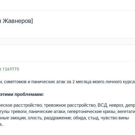
л Жавнеров]
е 1265770
и, симптомов и панических атак за 2 месяца моего личного курса
 этими проблемами:
ческое расстройство, тревожное расстройство, ВСД, невроз, деп
тупы тревоги, панические атаки, гипертонические кризы, вегета
вные эмоции, злость, раздражение, обида, стыд, чувство вины
...