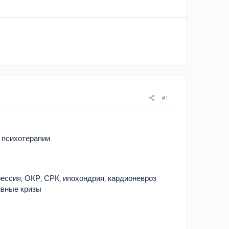
#1
 психотерапии.
рессия, ОКР, СРК, ипохондрия, кардионевроз
тивные кризы