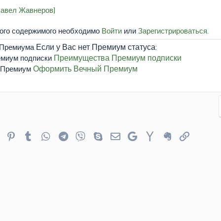
Павел Жавнеров]
того содержимого необходимо
Войти
или
Зарегистрироваться
.
Если у Вас нет Премиум статуса:
Преимущества Премиум подписки
Оформить Вечный Премиум
er
Reddit
Pinterest
Tumblr
WhatsApp
Telegram
Viber
Skype
Электронная почта
Google
Yahoo
Evernote
Ссылка