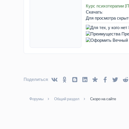
Курс психотерапии [
Скачать:
Для просмотра скры
Vkontakte
Odnoklassniki
Blogger
Linked In
Diaspora
Facebook
Twitt
Поделиться:
Форумы
Общий раздел
Скоро на сайте