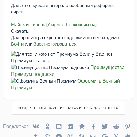
Для этого курса я выбрала особенный референс —
сирень...
Майская сирень [Амрита Шелковникова]
Скачать:
Для просмотра скрытого содержимого необходимо
Войти
или
Зарегистрироваться
.
Если у Вас нет
Премиум статуса:
Преимущества
Премиум подписки
Оформить Вечный
Премиум
ВОЙДИТЕ ИЛИ ЗАРЕГИСТРИРУЙТЕСЬ ДЛЯ ОТВЕТА.
Vkontakte
Odnoklassniki
Blogger
Linked In
Diaspora
Facebook
Twitter
Reddit
Pin
Поделиться:
Tumblr
WhatsApp
Telegram
Viber
Skype
Электронная почта
Google
Yahoo
Ev