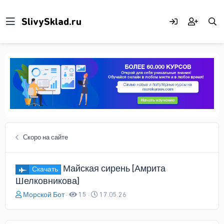
Скоро на сайте
Майская сирень [Амрита
Скачать
Шелковникова]
А
Д
Морской Бот
15
17.05.26
в
а
т
т
о
а