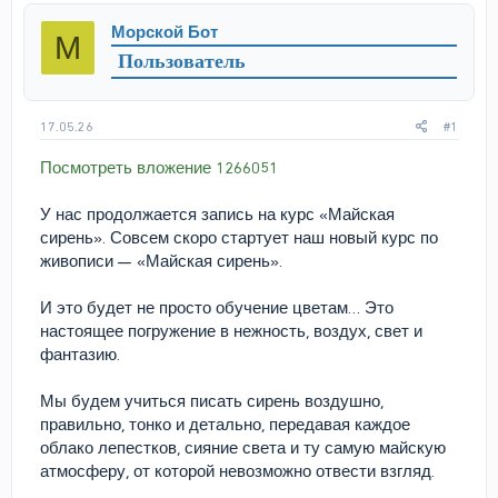
р
н
Морской Бот
М
т
а
Пользователь
е
ч
м
а
ы
л
а
17.05.26
#1
Посмотреть вложение 1266051
У нас продолжается запись на курс «Майская
сирень». Совсем скоро стартует наш новый курс по
живописи — «Майская сирень».
И это будет не просто обучение цветам… Это
настоящее погружение в нежность, воздух, свет и
фантазию.
Мы будем учиться писать сирень воздушно,
правильно, тонко и детально, передавая каждое
облако лепестков, сияние света и ту самую майскую
атмосферу, от которой невозможно отвести взгляд.