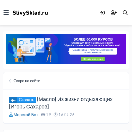
Скоро на сайте
[Масло] Из жизни отдыхающих
Скачать
[Игорь Сахаров]
А
Д
Морской Бот
19
16.05.26
в
а
т
т
о
а