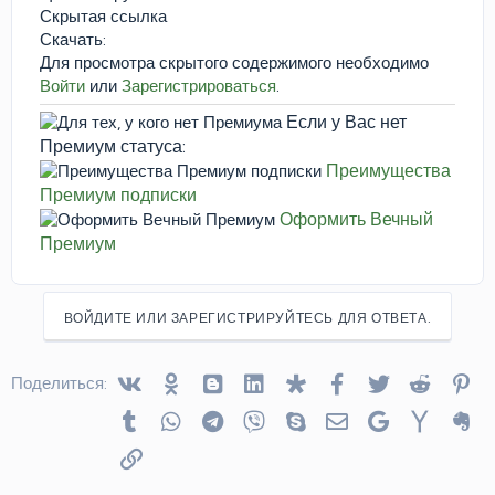
Скрытая ссылка
Скачать:
Для просмотра скрытого содержимого необходимо
Войти
или
Зарегистрироваться
.
Если у Вас нет
Премиум статуса:
Преимущества
Премиум подписки
Оформить Вечный
Премиум
ВОЙДИТЕ ИЛИ ЗАРЕГИСТРИРУЙТЕСЬ ДЛЯ ОТВЕТА.
Vkontakte
Odnoklassniki
Blogger
Linked In
Diaspora
Facebook
Twitter
Reddit
Pin
Поделиться:
Tumblr
WhatsApp
Telegram
Viber
Skype
Электронная почта
Google
Yahoo
Ev
Ссылка