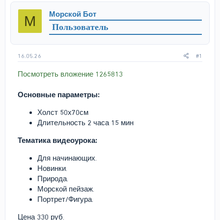
р
н
Морской Бот
М
т
а
Пользователь
е
ч
м
а
ы
л
а
16.05.26
#1
Посмотреть вложение 1265813
Основные параметры:
Холст 50х70см
Длительность 2 часа 15 мин
Тематика видеоурока:
Для начинающих.
Новинки.
Природа.
Морской пейзаж.
Портрет/Фигура.
Цена 330 руб.