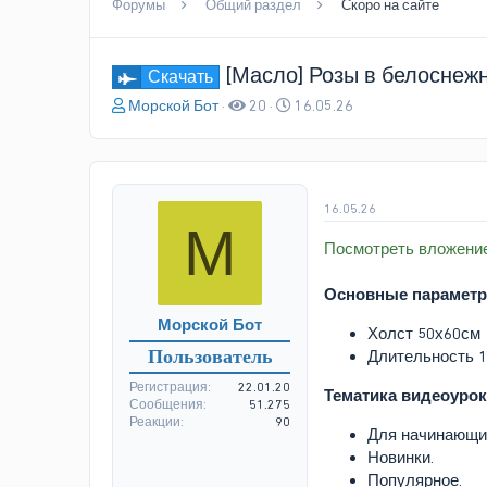
Форумы
Общий раздел
Скоро на сайте
[Масло] Розы в белоснеж
Скачать
А
Д
Морской Бот
20
16.05.26
в
а
т
т
о
а
р
н
т
а
16.05.26
М
е
ч
Посмотреть вложени
м
а
ы
л
а
Основные параметр
Морской Бот
Холст 50х60см
Пользователь
Длительность 1
Регистрация
22.01.20
Тематика видеоурок
Сообщения
51.275
Реакции
90
Для начинающи
Новинки.
Популярное.