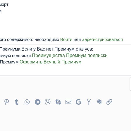
морт.
м.
того содержимого необходимо
Войти
или
Зарегистрироваться
.
Если у Вас нет Премиум статуса:
Преимущества Премиум подписки
Оформить Вечный Премиум
er
Reddit
Pinterest
Tumblr
WhatsApp
Telegram
Viber
Skype
Электронная почта
Google
Yahoo
Evernote
Ссылка