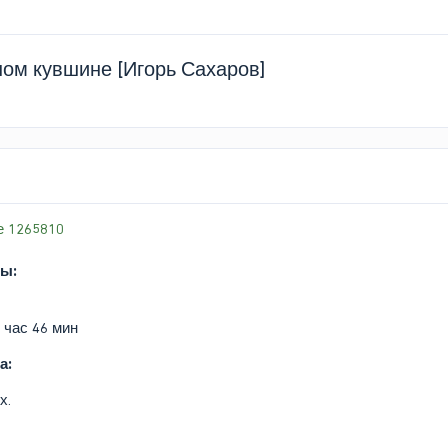
ном кувшине [Игорь Сахаров]
е 1265810
ы:
 час 46 мин
а:
х.