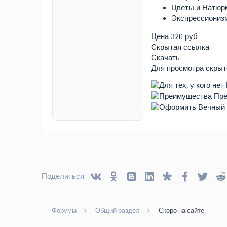
Цветы и Натюр
Экспрессиониз
Цена 320 руб.
Скрытая ссылка
Скачать:
Для просмотра скры
Vkontakte
Odnoklassniki
Blogger
Linked In
Diaspora
Facebook
Twitt
Поделиться:
Форумы
Общий раздел
Скоро на сайте