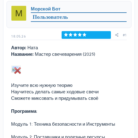
р
н
Морской Бот
М
т
а
Пользователь
е
ч
м
а
ы
л
а
#1
18.05.26
Голосов: 0
Автор:
Ната
Название:
Мастер свечеварения (2025)
Изучите всю нужную теорию
Научитесь делать самые ходовые свечи
Сможете миксовать и придумывать своё
Программа
:
Модуль 1: Техника безопасности и Инструменты
Модуль 2: Поставщики и полезные ресурсы