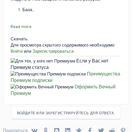
База...
Read more
Скачать:
Для просмотра скрытого содержимого необходимо
Войти
или
Зарегистрироваться
.
Если у Вас нет
Премиум статуса:
Преимущества
Премиум подписки
Оформить Вечный
Премиум
ВОЙДИТЕ ИЛИ ЗАРЕГИСТРИРУЙТЕСЬ ДЛЯ ОТВЕТА.
Vkontakte
Odnoklassniki
Blogger
Linked In
Diaspora
Facebook
Twitter
Reddit
Pin
Поделиться: