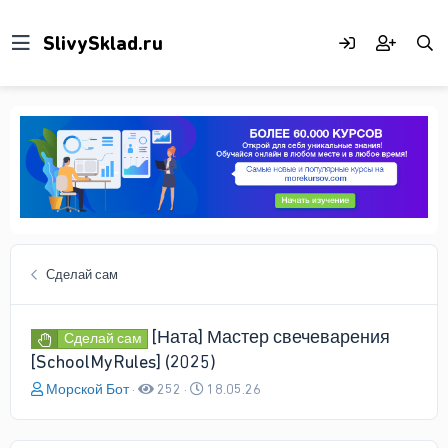
Сделай сам
[Ната] Мастер свечеварения
Сделай сам
[SchoolMyRules] (2025)
А
Д
Морской Бот
252
18.05.26
в
а
т
т
о
а