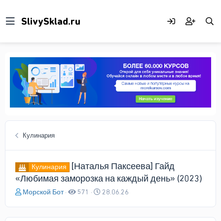
Кулинария
[Наталья Паксеева] Гайд
Кулинария
«Любимая заморозка на каждый день» (2023)
А
Д
Морской Бот
571
28.06.26
в
а
т
т
о
а