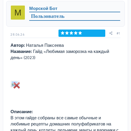
р
н
Морской Бот
М
т
а
Пользователь
е
ч
м
а
ы
л
а
#1
28.06.26
Голосов: 0
Автор:
Наталья Паксеева
Название:
Гайд «Любимая заморозка на каждый
день» (2023)
Описание:
В этом гайде собраны все самые обычные и
любимые рецепты домашних полуфабрикатов на
каждый день: котлеты, пельмени, манты и вареники с