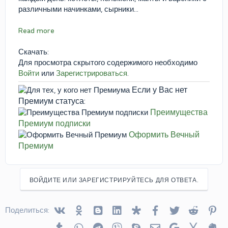
различными начинками, сырники...
Read more
Скачать:
Для просмотра скрытого содержимого необходимо
Войти
или
Зарегистрироваться
.
Если у Вас нет
Премиум статуса:
Преимущества
Премиум подписки
Оформить Вечный
Премиум
ВОЙДИТЕ ИЛИ ЗАРЕГИСТРИРУЙТЕСЬ ДЛЯ ОТВЕТА.
Vkontakte
Odnoklassniki
Blogger
Linked In
Diaspora
Facebook
Twitter
Reddit
Pin
Поделиться:
Tumblr
WhatsApp
Telegram
Viber
Skype
Электронная почта
Google
Yahoo
Ev