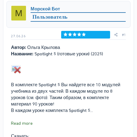
р
н
Морской Бот
М
т
а
Пользователь
е
ч
м
а
ы
л
а
#1
27.06.26
Голосов: 0
Автор:
Ольга Крылова
Название:
Spotlight 5 (готовые уроки) (2025)
В комплекте Spotlight 5 Вы найдете все 10 модулей
учебника из двух частей. В каждом модуле по 8
уроков (см. фото). Таким образом, в комплекте
материал 90 уроков!
В каждом уроке комплекта Spotlight 5...
Read more
Скачать: