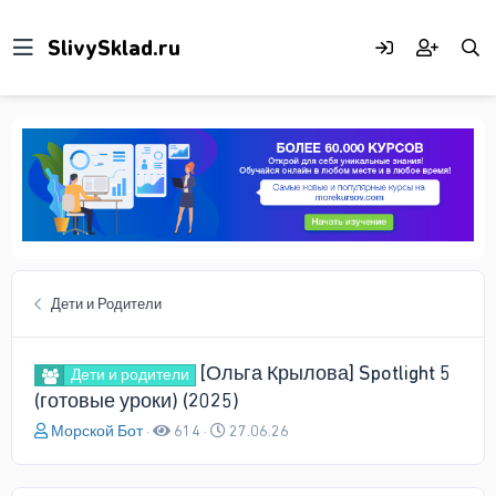
Дети и Родители
[Ольга Крылова] Spotlight 5
Дети и родители
(готовые уроки) (2025)
А
Д
Морской Бот
614
27.06.26
в
а
т
т
о
а