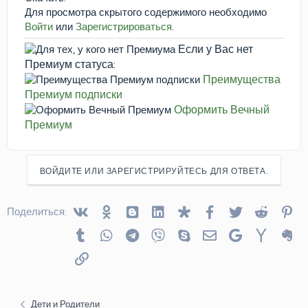
Для просмотра скрытого содержимого необходимо
Войти
или
Зарегистрироваться
.
Если у Вас нет
Премиум статуса:
Преимущества
Премиум подписки
Оформить Вечный
Премиум
ВОЙДИТЕ ИЛИ ЗАРЕГИСТРИРУЙТЕСЬ ДЛЯ ОТВЕТА.
Vkontakte
Odnoklassniki
Blogger
Linked In
Diaspora
Facebook
Twitter
Reddit
Pin
Поделиться:
Tumblr
WhatsApp
Telegram
Viber
Skype
Электронная почта
Google
Yahoo
Ev
Ссылка
Дети и Родители