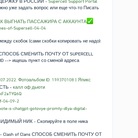
ДЕРЖКУ В РОССИИ -
Supercell Support Portal
жно уже задать вопрос или еще что-то Писать
К ВЫГНАТЬ ПАССАЖИРА С АККАУНТА
mes-of-Supersell-04-04
ду скобок (сами скобки копировать не надо):
- СПОСОБ СМЕНИТЬ ПОЧТУ ОТ SUPERCELL
 ID --> ищешь пункт со сменой адреса
.07.2022. Фотоальбом ID: 159370108 | Япикс
СТЬ -
калл оф дьюти
egkF2aTYQ6Q
rf-04-09-2
ote-s-chatgpt-gotovye-promty-dlya-digital-
ЕВИДИМЫЙ НИК - Скопируйте в поле ника
- Clash of Clans СПОСОБ СМЕНИТЬ ПОЧТУ ОТ