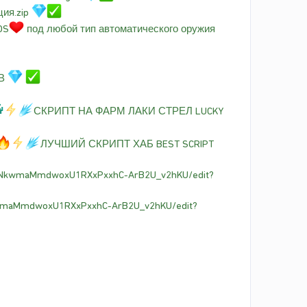
ия.zip
OS
под любой тип автоматического оружия
В
СКРИПТ НА ФАРМ ЛАКИ СТРЕЛ LUCKY
ЛУЧШИЙ СКРИПТ ХАБ BEST SCRIPT
FNNkwmaMmdwoxU1RXxPxxhC-ArB2U_v2hKU/edit?
kwmaMmdwoxU1RXxPxxhC-ArB2U_v2hKU/edit?