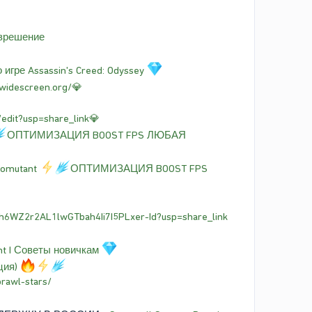
зрешение
игре Assassin's Creed: Odyssey
widescreen.org/💎
dit?usp=share_link💎
ОПТИМИЗАЦИЯ BOOST FPS ЛЮБАЯ
iomutant
ОПТИМИЗАЦИЯ BOOST FPS
1Nh6WZ2r2AL1lwGTbah4Ii7I5PLxer-Id?usp=share_link
nt I Советы новичкам
ция)
brawl-stars/