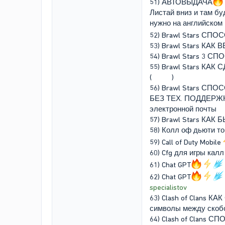
51) АВТОВЫДАЧА
Листай вниз и там бу
нужно на английском
52) Brawl Stars С
53) Brawl Stars КАК
54) Brawl Stars 3
55) Brawl Stars КАК
( ᠌ ᠌ ᠌᠌ ᠌ ᠌ ᠌ ᠌ ᠌ ᠌ )
56) Brawl Stars С
БЕЗ ТЕХ. ПОДДЕРЖКИ -
электронной почты
57) Brawl Stars КА
58) Колл оф дьюти т
59) Call of Duty Mobile
60) Cfg для игры ка
61) Chat GPT
62) Chat GPT
specialistov
63) Clash of Clans 
символы между скобок (сам
64) Clash of Clans