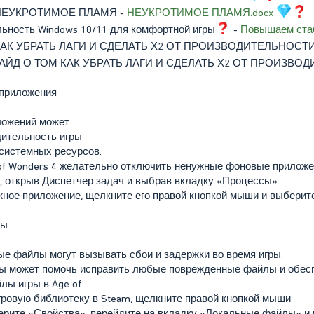
НЕУКРОТИМОЕ ПЛАМЯ -
НЕУКРОТИМОЕ ПЛАМЯ.docx
ьность Windows 10/11 для комфортной игры
-
Повышаем стаб
КАК УБРАТЬ ЛАГИ И СДЕЛАТЬ Х2 ОТ ПРОИЗВОДИТЕЛЬНОСТ
ГАЙД О ТОМ КАК УБРАТЬ ЛАГИ И СДЕЛАТЬ Х2 ОТ ПРОИЗВО
приложения
ложений может
дительность игры
 системных ресурсов.
of Wonders 4 желательно отключить ненужные фоновые приложе
 открыв Диспетчер задач и выбрав вкладку «Процессы».
ное приложение, щелкните его правой кнопкой мыши и выберит
ры
е файлы могут вызывать сбои и задержки во время игры.
ы может помочь исправить любые поврежденные файлы и обесп
лы игры в Age of
игровую библиотеку в Steam, щелкните правой кнопкой мыши
берите «Свойства», перейдите на вкладку «Локальные файлы» и