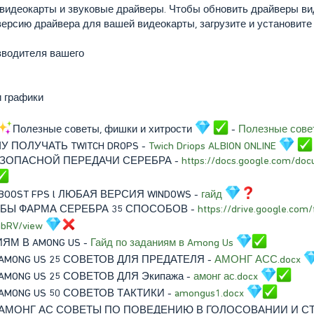
видеокарты и звуковые драйверы. Чтобы обновить драйверы вид
ерсию драйвера для вашей видеокарты, загрузите и установите
зводителя вашего
 графики
Полезные советы, фишки и хитрости
-
Полезные сове
АУЧУ ПОЛУЧАТЬ TWITCH DROPS -
Twich Driops ALBION ONLINE
ЕЗОПАСНОЙ ПЕРЕДАЧИ СЕРЕБРА -
https://docs.google.com/d
OOST FPS l ЛЮБАЯ ВЕРСИЯ WINDOWS -
гайд
ОБЫ ФАРМА СЕРЕБРА 35 СПОСОБОВ -
https://drive.google.com
bRV/view
ИЯМ В AMONG US -
Гайд по заданиям в Among Us
AMONG US 25 СОВЕТОВ ДЛЯ ПРЕДАТЕЛЯ -
АМОНГ АСС.docx
AMONG US 25 СОВЕТОВ ДЛЯ Экипажа -
амонг ас.docx
AMONG US 50 СОВЕТОВ ТАКТИКИ -
amongus1.docx
АМОНГ АС СОВЕТЫ ПО ПОВЕДЕНИЮ В ГОЛОСОВАНИИ И С