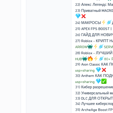
22) Апекс Легендс М
23) Приватный MACR
24) МАКРОСЫ
25) APEX FPS BOOST
26) ГАЙД ДЛЯ НОВИ
27) Roblox - КРИПТ
ARROW
SERV
28) Roblox - ЛУЧШИ
HUB
80+
29) Aion Classic КА
usp=sharing
30) Anthem КАК ПО
usp=sharing
31) Кибер разрешени
32) Универсальный м
33) DLC ДЛЯ ОТКР
34) Лучшее киберспо
35) ArcheAge Boost F