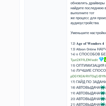
обновлять драйверы 
найдите последнюю в
выполните тот
же процесс для прои
аудиоустройства.
Уменьшите настройки
12) 𝐀𝐠𝐞 𝐨𝐟 𝐖𝐨𝐧𝐝𝐞𝐫𝐬 𝟒
13) Albion Online Н
14) 6 СПОСОБОВ Б
Tyut2X59LEM/edit
15) ОПТИМИЗАЦИЯ B
16) ЛУЧШИЕ СПОС
pDGYXGXrRVTOqCrBYfh
17) ГАЙД ПО ЗАДАН
18) АВТОВЫДАЧА
19) АВТОВЫДАЧА
20) АВТОВЫДАЧА
21) АВТОВЫДАЧА