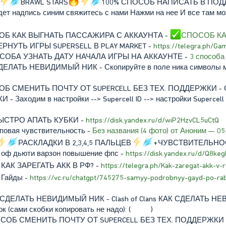
BRAWL STARS
100% СПОСОБ НАПИСАТЬ В ПОД
дет надпись синим свяжитесь с нами Нажми на нее И все там мо
ПОСОБ КАК ВЫГНАТЬ ПАССАЖИРА С АККАУНТА -
СПОСОБ КА
 ВЕРНУТЬ ИГРЫ SUPERSELL В PLAY MARKET -
https://telegra.ph/Ga
 СПОСОБА УЗНАТЬ ДАТУ НАЧАЛА ИГРЫ НА АККАУНТЕ -
3 способа
 СДЕЛАТЬ НЕВИДИМЫЙ НИК - Скопируйте в поле ника символы меж
ПОСОБ СМЕНИТЬ ПОЧТУ ОТ SUPERCELL БЕЗ ТЕХ. ПОДДЕРЖКИ 
 Заходим в настройки --> Supercell ID --> настройки Supercell
К БЫСТРО АПАТЬ КУБКИ -
https://disk.yandex.ru/d/wiP2HzvCL5uCtQ
оповая чувствительность -
Без названия (4 фото) от Аноним — 05
РАСКЛАДКИ В 2,3,4,5 ПАЛЬЦЕВ
+ЧУВСТВИТЕЛЬНО
лл оф дьюти варзон повышение фпс -
https://disk.yandex.ru/d/Q8k
КАК ЗАРЕГАТЬ АКК В РФ? -
https://telegra.ph/Kak-zaregat-akk-v-
Гайды -
https://vc.ru/chatgpt/745275-samyy-podrobnyy-gayd-po-rab
КАК СДЕЛАТЬ НЕВИДИМЫЙ НИК - Clash of Clans КАК СДЕЛАТЬ Н
и скобки копировать не надо): ( ᠌ ᠌ ᠌᠌ ᠌ ᠌ ᠌ ᠌ ᠌ ᠌ )
 СПОСОБ СМЕНИТЬ ПОЧТУ ОТ SUPERCELL БЕЗ ТЕХ. ПОДДЕРЖКИ 