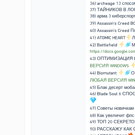
36) archeage 13 спос
37) ТАЙНИКОВ В ЛО
38) арма 3 киберспо
39) Assassin's Creed 
40) Assassin's Creed П
41) ATOMIC HEART
Л
42) Battlefield
М
https://docs.google.
43) ОПТИМИЗАЦИЯ 
ВЕРСИЯ WINDOWS
44) Biomutant
О
ЛЮБАЯ ВЕРСИЯ WI
45) Блак десерт моб
46) Blade Soul 6 С
47) Советы новичкам
48) Как увеличит фпс
49) ТОП 20 СЕКРЕТ
50) РАССКАЖУ КАК