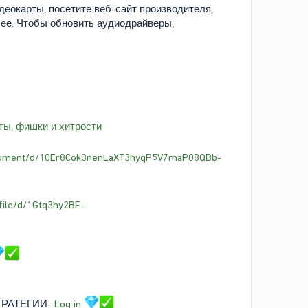
еокарты, посетите веб-сайт производителя,
 ее. Чтобы обновить аудиодрайверы,
ты, фишки и хитрости
ocument/d/10Er8Cok3nenLaXT3hyqP5V7maP08QBb-
/file/d/1Gtq3hy2BF-
ТРАТЕГИИ-
Log in