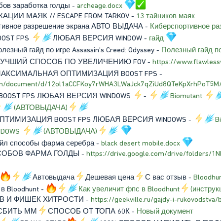
обов заработка голды -
archeage.docx
КАЦИИ МАЯК // ESCAPE FROM TARKOV -
13 тайников маяк
ртивное разрешение экрана АВТО ВЫДАЧА -
Киберспортивное ра
BOOST FPS
ЛЮБАЯ ВЕРСИЯ WINDOW -
гайд
олезный гайд по игре Assassin's Creed: Odyssey -
Полезный гайд по 
УЧШИЙ СПОСОБ ПО УВЕЛИЧЕНИЮ FOV -
https://www.flawless
АКСИМАЛЬНАЯ ОПТИМИЗАЦИЯ BOOST FPS -
com/document/d/12ol1aCCFKoy7rWHA3LWaJck7qZiUd8QTeKpXrhPoT5M/e
BOOST FPS ЛЮБАЯ ВЕРСИЯ WINDOWS
-
Biomutant
(АВТОВЫДАЧА)
ПТИМИЗАЦИЯ BOOST FPS ЛЮБАЯ ВЕРСИЯ WINDOWS -
B
NDOWS
(АВТОВЫДАЧА)
айл способы фарма серебра -
black desert mobile.docx
ПОСОБОВ ФАРМА ГОЛДЫ -
https://drive.google.com/drive/folders/
Автовыдача
Дешевая цена
С вас отзыв -
Bloodhu
 в Bloodhunt -
Как увеличит фпс в Bloodhunt
(инструк
ОВ И ФИШЕК ХИТРОСТИ -
https://geekville.ru/gajdy-i-rukovodstva/
 СБИТЬ ММ
СПОСОБ ОТ ТОПА 60К -
Новый документ