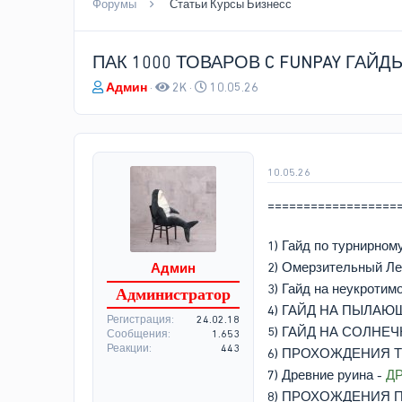
Форумы
Статьи Курсы Бизнесс
ПАК 1000 ТОВАРОВ C FUNPAY ГАЙД
А
Д
Админ
2K
10.05.26
в
а
т
т
о
а
р
н
т
а
10.05.26
е
ч
==================
м
а
ы
л
а
1) Гайд по турнирном
2) Омерзительный Ле
Админ
3) Гайд на неукротим
Администратор
4) ГАЙД НА ПЫЛАЮ
Регистрация
24.02.18
5) ГАЙД НА СОЛНЕ
Сообщения
1.653
Реакции
443
6) ПРОХОЖДЕНИЯ 
7) Древние руина -
Д
8) ПРОХОЖДЕНИЯ 