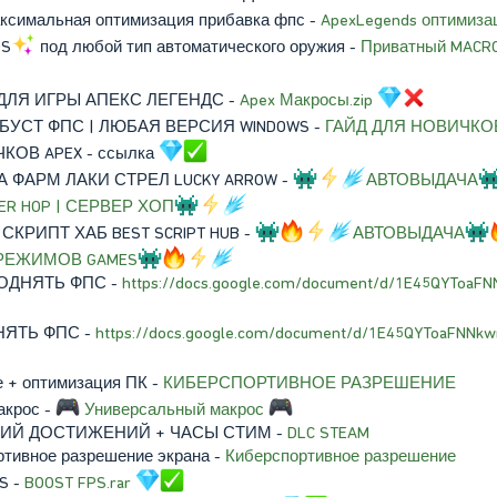
аксимальная оптимизация прибавка фпс -
ApexLegends оптимизац
OS
под любой тип автоматического оружия -
Приватный MACR
ДЛЯ ИГРЫ АПЕКС ЛЕГЕНДС -
Apex Макросы.zip
 | БУСТ ФПС | ЛЮБАЯ ВЕРСИЯ WINDOWS -
ГАЙД ДЛЯ НОВИЧКО
ЧКОВ APEX - ссылка
 НА ФАРМ ЛАКИ СТРЕЛ LUCKY ARROW -
АВТОВЫДАЧА
ER HOP | СЕРВЕР ХОП
Й СКРИПТ ХАБ BEST SCRIPT HUB -
АВТОВЫДАЧА
 РЕЖИМОВ GAMES
К ПОДНЯТЬ ФПС -
https://docs.google.com/document/d/1E45QYToa
ДНЯТЬ ФПС -
https://docs.google.com/document/d/1E45QYToaFNN
е + оптимизация ПК -
КИБЕРСПОРТИВНОЕ РАЗРЕШЕНИЕ
акрос -
Универсальный макрос
ЫТИЙ ДОСТИЖЕНИЙ + ЧАСЫ СТИМ -
DLC STEAM
ртивное разрешение экрана -
Киберспортивное разрешение
PS -
BOOST FPS.rar