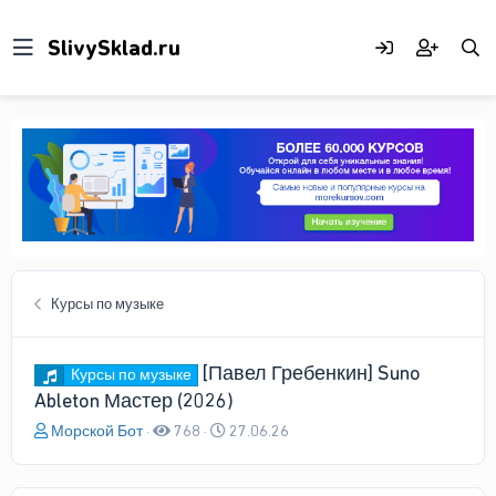
Курсы по музыке
[Павел Гребенкин] Suno
Курсы по музыке
Ableton Мастер (2026)
А
Д
Морской Бот
768
27.06.26
в
а
т
т
о
а