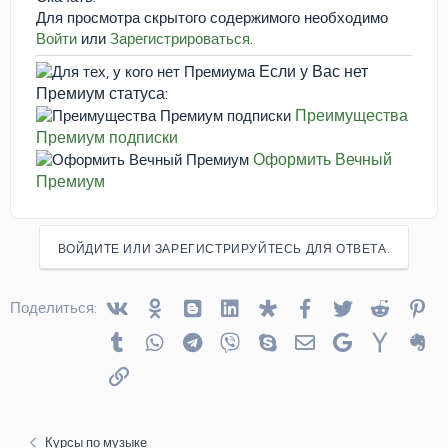
Для просмотра скрытого содержимого необходимо
Войти
или
Зарегистрироваться
.
Если у Вас нет
Премиум статуса:
Преимущества
Премиум подписки
Оформить Вечный
Премиум
ВОЙДИТЕ ИЛИ ЗАРЕГИСТРИРУЙТЕСЬ ДЛЯ ОТВЕТА.
Vkontakte
Odnoklassniki
Blogger
Linked In
Diaspora
Facebook
Twitter
Reddit
Pin
Поделиться:
Tumblr
WhatsApp
Telegram
Viber
Skype
Электронная почта
Google
Yahoo
Ev
Ссылка
Курсы по музыке