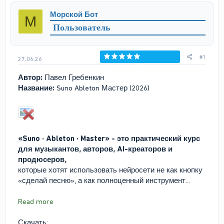
р
н
Морской Бот
М
т
а
Пользователь
е
ч
м
а
ы
л
а
#1
27.06.26
Голосов: 0
Автор:
Павел Гребенкин
Название:
Suno Ableton Мастер (2026)
«Suno · Ableton · Master» - это практический курс
для музыкантов, авторов, AI-креаторов и
продюсеров,
которые хотят использовать нейросети не как кнопку
«сделай песню», а как полноценный инструмент...
Read more
Скачать: