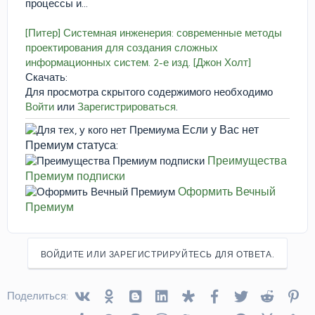
процессы и...
[Питер] Системная инженерия: современные методы
проектирования для создания сложных
информационных систем. 2-е изд. [Джон Холт]
Скачать:
Для просмотра скрытого содержимого необходимо
Войти
или
Зарегистрироваться
.
Если у Вас нет
Премиум статуса:
Преимущества
Премиум подписки
Оформить Вечный
Премиум
ВОЙДИТЕ ИЛИ ЗАРЕГИСТРИРУЙТЕСЬ ДЛЯ ОТВЕТА.
Vkontakte
Odnoklassniki
Blogger
Linked In
Diaspora
Facebook
Twitter
Reddit
Pin
Поделиться: