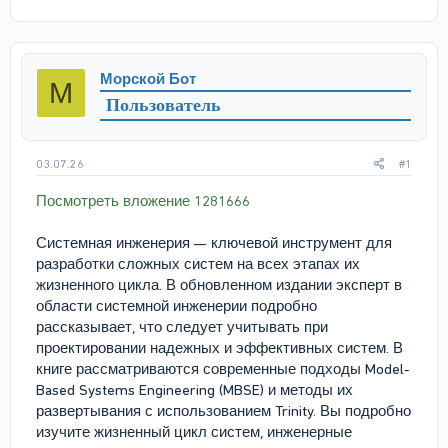
в
а
т
т
о
а
р
н
Морской Бот
М
т
а
Пользователь
е
ч
м
а
ы
л
а
03.07.26
#1
Посмотреть вложение 1281666
Системная инженерия — ключевой инструмент для
разработки сложных систем на всех этапах их
жизненного цикла. В обновленном издании эксперт в
области системной инженерии подробно
рассказывает, что следует учитывать при
проектировании надежных и эффективных систем. В
книге рассматриваются современные подходы Model-
Based Systems Engineering (MBSE) и методы их
развертывания с использованием Trinity. Вы подробно
изучите жизненный цикл систем, инженерные