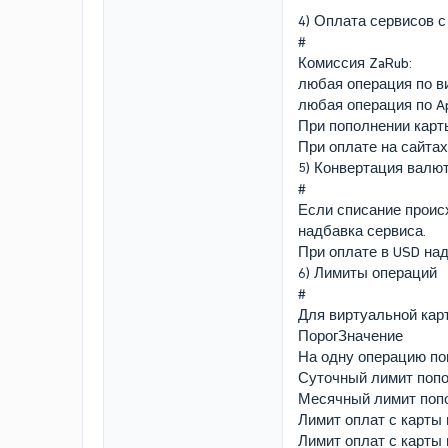
4) Оплата сервисов с
#
Комиссия ZaRub:
любая операция по ви
любая операция по Ap
При пополнении карт
При оплате на сайта
5) Конвертация валю
#
Если списание происх
надбавка сервиса.
При оплате в USD над
6) Лимиты операций
#
Для виртуальной кар
ПорогЗначение
На одну операцию поп
Суточный лимит поп
Месячный лимит поп
Лимит оплат с карты 
Лимит оплат с карты