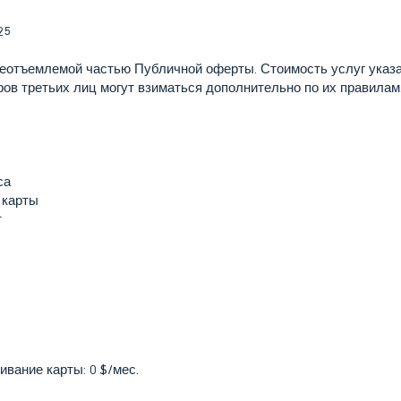
25
еотъемлемой частью Публичной оферты. Стоимость услуг указа
ов третьих лиц могут взиматься дополнительно по их правилам
са
 карты
т
вание карты: 0 $/мес.