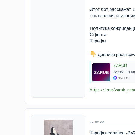
Этот бот расскажет к
соглашения компании,
Политика конфиденц
Оферта
Тарифы
Давайте расскажу,
ZARUB
Zarub — опл
max.ru
https://t.me/zarub_rob
22.05.26
Тарифы сервиса «Za