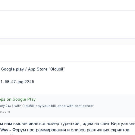
oogle play / App Store "Oldubil"
Apps on Google Play
y 24/7 with OlduBil, pay your bill, shop with confidence!
le.com
м нам высвечивается номер турецкий , идем на сайт Виртуальн
 Way - Форум программирования и сливов различных скриптов