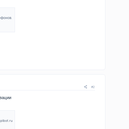
ефонов.
#2
ивации
plbot.ru