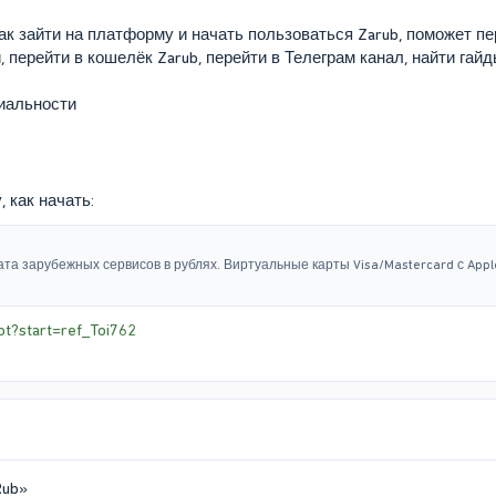
ак зайти на платформу и начать пользоваться Zarub, поможет пе
 перейти в кошелёк Zarub, перейти в Телеграм канал, найти гай
иальности
 как начать:
ата зарубежных сервисов в рублях. Виртуальные карты Visa/Mastercard с Apple
ot?start=ref_Toi762
Rub»