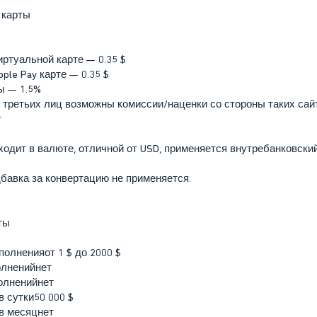
 карты
ртуальной карте — 0.35 $
ple Pay карте — 0.35 $
ы — 1.5%
х третьих лиц возможны комиссии/наценки со стороны таких сай
т
одит в валюте, отличной от USD, применяется внутребанковский
бавка за конвертацию не применяется.
ты
олненияот 1 $ до 2000 $
олненийнет
олненийнет
в сутки50 000 $
 в месяцнет