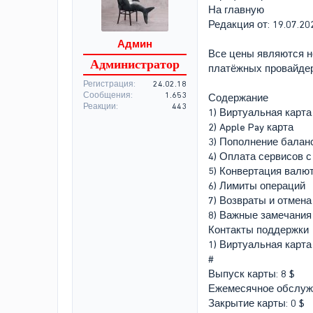
На главную
Редакция от: 19.07.20
Админ
Все цены являются н
Администратор
платёжных провайдер
Регистрация
24.02.18
Сообщения
1.653
Содержание
Реакции
443
1) Виртуальная карта
2) Apple Pay карта
3) Пополнение балан
4) Оплата сервисов с
5) Конвертация валю
6) Лимиты операций
7) Возвраты и отмена
8) Важные замечания
Контакты поддержки
1) Виртуальная карта
#
Выпуск карты: 8 $
Ежемесячное обслужи
Закрытие карты: 0 $