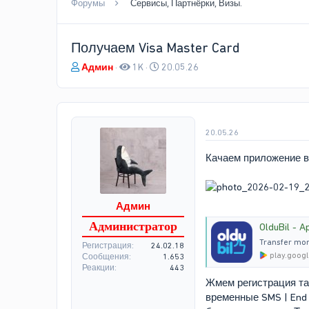
Форумы
Сервисы, Партнёрки, Визы.
Получаем Visa Master Card
А
Д
Админ
1K
20.05.26
в
а
т
т
о
а
р
н
т
а
20.05.26
е
ч
Качаем приложение в G
м
а
ы
л
а
Админ
Администратор
OlduBil - 
Transfer mone
Регистрация
24.02.18
play.goog
Сообщения
1.653
Реакции
443
Жмем регистрация та
временные SMS | End