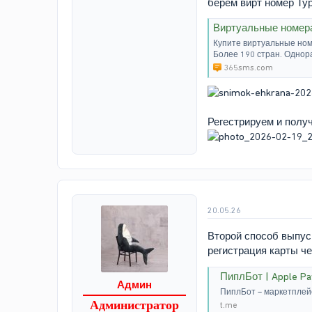
берем вирт номер Ту
Виртуальные номер
Купите виртуальные ном
Более 190 стран. Однор
365sms.com
Регестрируем и полу
20.05.26
Второй способ выпус
регистрация карты че
ПиплБот | Apple Pa
Админ
ПиплБот – маркетплейс:
Администратор
t.me