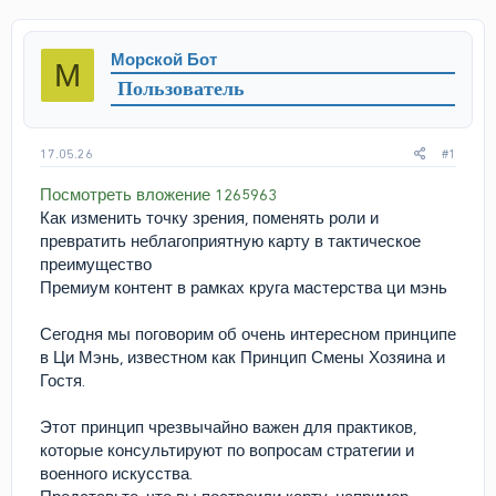
т
т
о
а
р
н
Морской Бот
М
т
а
Пользователь
е
ч
м
а
ы
л
а
17.05.26
#1
Посмотреть вложение 1265963
Как изменить точку зрения, поменять роли и
превратить неблагоприятную карту в тактическое
преимущество
Премиум контент в рамках круга мастерства ци мэнь
Сегодня мы поговорим об очень интересном принципе
в Ци Мэнь, известном как Принцип Смены Хозяина и
Гостя.
Этот принцип чрезвычайно важен для практиков,
которые консультируют по вопросам стратегии и
военного искусства.