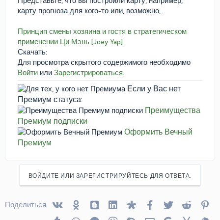
Представьте, что вы построили карту, например,
карту прогноза для кого-то или, возможно,...
Принцип смены хозяина и гостя в стратегическом
применении Ци Мэнь [Joey Yap]
Скачать:
Для просмотра скрытого содержимого необходимо
Войти
или
Зарегистрироваться
.
Если у Вас нет
Премиум статуса:
Преимущества
Премиум подписки
Оформить Вечный
Премиум
ВОЙДИТЕ ИЛИ ЗАРЕГИСТРИРУЙТЕСЬ ДЛЯ ОТВЕТА.
Vkontakte
Odnoklassniki
Blogger
Linked In
Diaspora
Facebook
Twitter
Reddit
Pin
Поделиться: