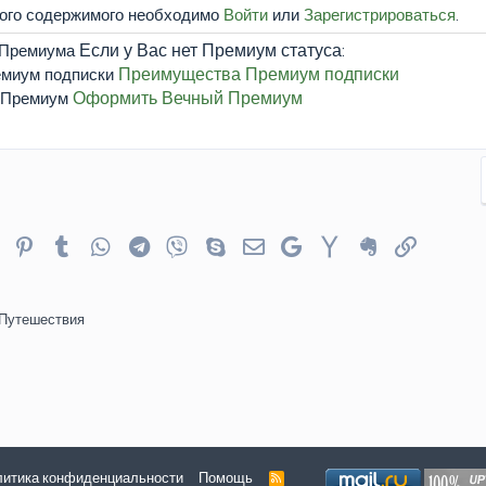
того содержимого необходимо
Войти
или
Зарегистрироваться
.
Если у Вас нет Премиум статуса:
Преимущества Премиум подписки
Оформить Вечный Премиум
er
Reddit
Pinterest
Tumblr
WhatsApp
Telegram
Viber
Skype
Электронная почта
Google
Yahoo
Evernote
Ссылка
 Путешествия
итика конфиденциальности
Помощь
R