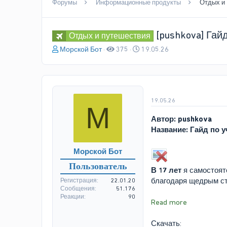
Форумы
Информационные продукты
Отдых и
[pushkova] Гай
Отдых и путешествия
А
Д
Морской Бот
375
19.05.26
в
а
т
т
о
а
р
н
т
а
19.05.26
М
е
ч
м
а
Автор:
pushkova
ы
л
Название: Гайд по у
а
Морской Бот
Пользователь
В 17 лет
я самостоят
благодаря щедрым сти
Регистрация
22.01.20
Сообщения
51.176
Реакции
90
Read more
Скачать: