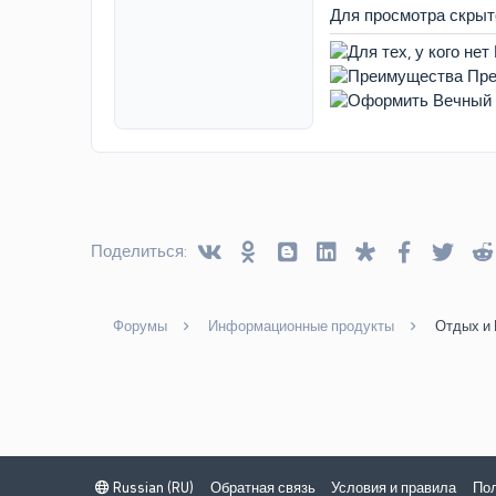
Для просмотра скры
Vkontakte
Odnoklassniki
Blogger
Linked In
Diaspora
Facebook
Twitt
Поделиться:
Форумы
Информационные продукты
Отдых и
Russian (RU)
Обратная связь
Условия и правила
Пол