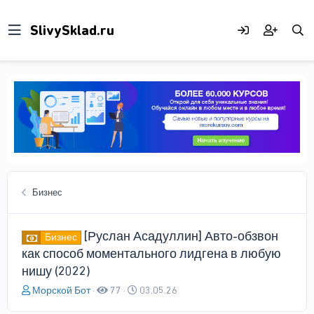
Бизнес
[Руслан Асадуллин] Авто-обзвон
Бизнес
как способ моментального лидгена в любую
нишу (2022)
А
Д
Морской Бот
77
03.05.26
в
а