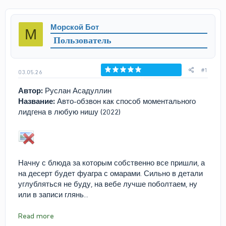
т
т
о
а
р
н
Морской Бот
М
т
а
Пользователь
е
ч
м
а
ы
л
а
#1
03.05.26
Голосов: 0
Автор:
Руслан Асадуллин
Название:
Авто-обзвон как способ моментального
лидгена в любую нишу (2022)
Начну с блюда за которым собственно все пришли, а
на десерт будет фуагра с омарами. Сильно в детали
углубляться не буду, на вебе лучше поболтаем, ну
или в записи глянь...
Read more