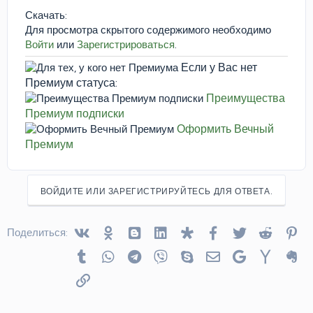
Скачать:
Для просмотра скрытого содержимого необходимо
Войти
или
Зарегистрироваться
.
Если у Вас нет
Премиум статуса:
Преимущества
Премиум подписки
Оформить Вечный
Премиум
ВОЙДИТЕ ИЛИ ЗАРЕГИСТРИРУЙТЕСЬ ДЛЯ ОТВЕТА.
Vkontakte
Odnoklassniki
Blogger
Linked In
Diaspora
Facebook
Twitter
Reddit
Pin
Поделиться:
Tumblr
WhatsApp
Telegram
Viber
Skype
Электронная почта
Google
Yahoo
Ev
Ссылка