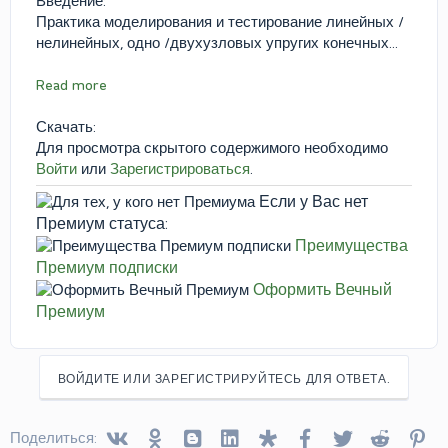
Введение:
Практика моделирования и тестирование линейных /
нелинейных, одно /двухузловых упругих конечных...
Read more
Скачать:
Для просмотра скрытого содержимого необходимо
Войти
или
Зарегистрироваться
.
Если у Вас нет
Премиум статуса:
Преимущества
Премиум подписки
Оформить Вечный
Премиум
ВОЙДИТЕ ИЛИ ЗАРЕГИСТРИРУЙТЕСЬ ДЛЯ ОТВЕТА.
Vkontakte
Odnoklassniki
Blogger
Linked In
Diaspora
Facebook
Twitter
Reddit
Pin
Поделиться: