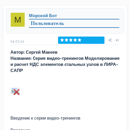
т
т
о
а
р
н
Морской Бот
М
т
а
Пользователь
е
ч
м
а
ы
л
а
#1
04.03.26
Голосов: 0
Автор: Сергей Макеев
Название: Cерия видео-тренингов Моделирование
и расчет НДС элементов стальных узлов в ЛИРА-
САПР
Введение к серии видео-тренингов