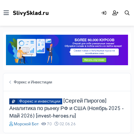
Форекс и Инвестиции
[Сергей Пирогов]
Форекс и инвестиции
Аналитика по рынку РФ и США (Ноябрь 2025 -
Май 2026) [invest-heroes.ru]
А
Д
Морской Бот
70
02.06.26
в
а