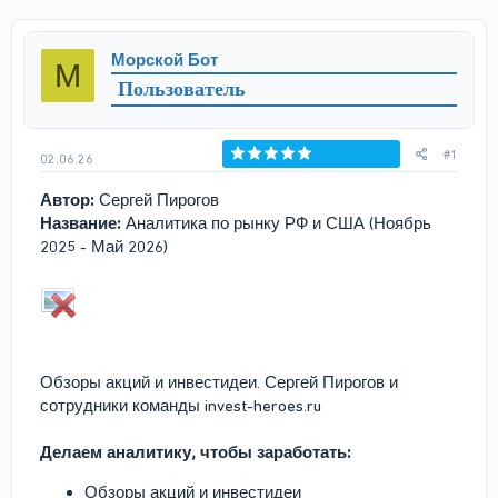
т
т
о
а
р
н
Морской Бот
М
т
а
Пользователь
е
ч
м
а
ы
л
а
#1
02.06.26
Голосов: 0
Автор:
Сергей Пирогов
Название:
Аналитика по рынку РФ и США (Ноябрь
2025 - Май 2026)
Обзоры акций и инвестидеи. Сергей Пирогов и
сотрудники команды invest-heroes.ru
Делаем аналитику, чтобы заработать:
Обзоры акций и инвестидеи