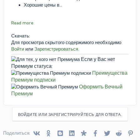
Хорошие цены в...
Read more
Скачать:
Для просмотра скрытого содержимого необходимо
Войти
или
Зарегистрироваться
.
Если у Вас нет
Премиум статуса:
Преимущества
Премиум подписки
Оформить Вечный
Премиум
ВОЙДИТЕ ИЛИ ЗАРЕГИСТРИРУЙТЕСЬ ДЛЯ ОТВЕТА.
Vkontakte
Odnoklassniki
Blogger
Linked In
Diaspora
Facebook
Twitter
Reddit
Pin
Поделиться: