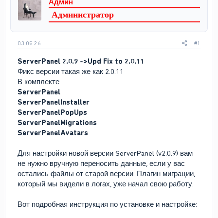
Админ
т
а
Администратор
е
ч
м
а
ы
л
а
03.05.26
#1
ServerPanel 2.0.9 ->Upd Fix to 2.0.11
Фикс версии такая же как 2.0.11
В комплекте
ServerPanel
ServerPanelInstaller
ServerPanelPopUps
ServerPanelMigrations
ServerPanelAvatars
Для настройки новой версии ServerPanel (v2.0.9) вам
не нужно вручную переносить данные, если у вас
остались файлы от старой версии. Плагин миграции,
который мы видели в логах, уже начал свою работу.
Вот подробная инструкция по установке и настройке: