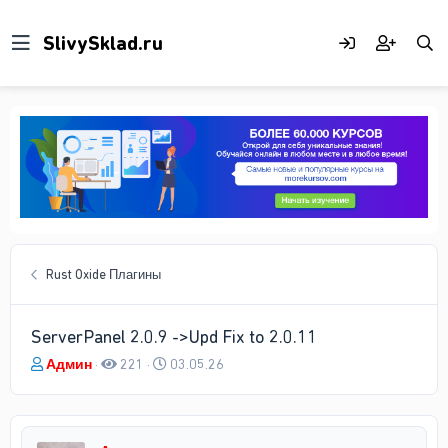
Rust Oxide Плагины
ServerPanel 2.0.9 ->Upd Fix to 2.0.11
А
Д
Админ
221
03.05.26
в
а
т
т
о
а
р
н