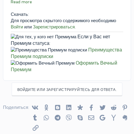
Read more
Скачать:
Для просмотра скрытого содержимого необходимо
Войти
или
Зарегистрироваться
.
Если у Вас нет
Премиум статуса:
Преимущества
Премиум подписки
Оформить Вечный
Премиум
ВОЙДИТЕ ИЛИ ЗАРЕГИСТРИРУЙТЕСЬ ДЛЯ ОТВЕТА.
Vkontakte
Odnoklassniki
Blogger
Linked In
Diaspora
Facebook
Twitter
Reddit
Pin
Поделиться:
Tumblr
WhatsApp
Telegram
Viber
Skype
Электронная почта
Google
Yahoo
Ev
Ссылка