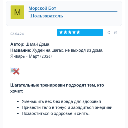
р
н
Морской Бот
М
т
а
Пользователь
е
ч
м
а
ы
л
а
#1
02.04.26
Голосов: 0
Автор:
Шагай Дома
Название:
Худей на шагах, не выходя из дома.
Январь - Март (2026)
Шагательные тренировки подходят тем, кто
хочет:
Уменьшить вес без вреда для здоровья
Привести тело в тонус и зарядиться энергией
Позаботиться о здоровье и снять...