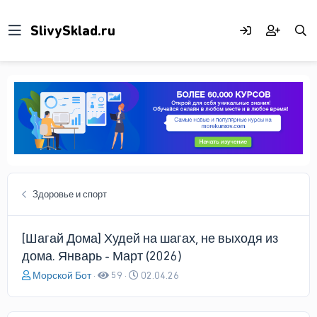
Здоровье и спорт
[Шагай Дома] Худей на шагах, не выходя из
дома. Январь - Март (2026)
А
Д
Морской Бот
59
02.04.26
в
а
т
т
о
а