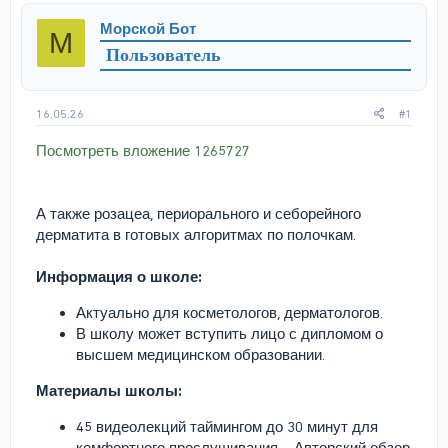
р
н
Морской Бот
М
т
а
Пользователь
е
ч
м
а
ы
л
а
16.05.26
#1
Посмотреть вложение 1265727
А также розацеа, периорального и себорейного
дерматита в готовых алгоритмах по полочкам.
Информация о школе:
Актуально для косметологов, дерматологов.
В школу может вступить лицо с дипломом о
высшем медицинском образовании.
Материалы школы:
45 видеолекций таймингом до 30 минут для
комфортного прослушивания – Авторский обзор