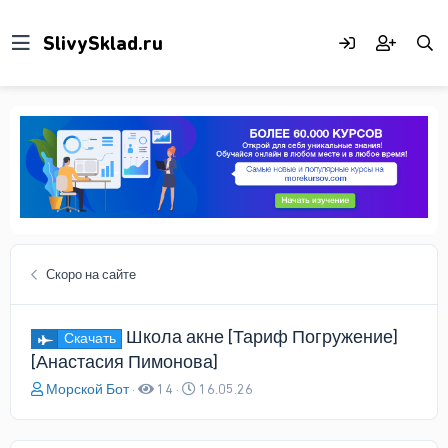
Скоро на сайте
Школа акне [Тариф Погружение]
Скачать
[Анастасия Пимонова]
А
Д
Морской Бот
14
16.05.26
в
а
т
т
о
а